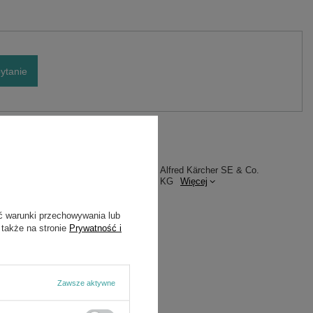
ytanie
Marka
Karcher
Podmiot odpowiedzialny za ten
Alfred Kärcher SE & Co.
produkt na terenie UE
KG
Więcej
Symbol
2.889-011.0
ć warunki przechowywania lub
 także na stronie
Prywatność i
Zawsze aktywne