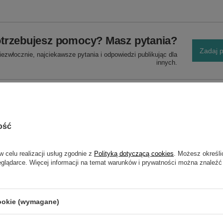
trzebujesz pomocy? Masz pytania?
Zadaj p
ezwłocznie, najciekawsze pytania i odpowiedzi publikując dla
innych.
ość
w celu realizacji usług zgodnie z
Polityką dotyczącą cookies
. Możesz określi
eglądarce. Więcej informacji na temat warunków i prywatności można znaleźć
NAPISZ SWOJĄ OPINIĘ
cookie (wymagane)
Twoja ocena: