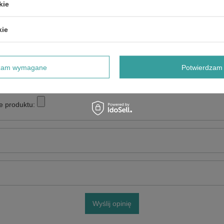
5/5
kie
kie
dzam wymagane
Potwierdzam 
e produktu:
Wyślij opinię