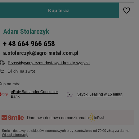
Kup teraz
Adam Stolarczyk
+ 48 664 966 658
a.stolarczyk@agro-metal.com.pl
Przewidywany czas dostawy i koszty wysyłki
14
dni na zwrot
Kup na raty:
eRaty Santander Consumer
Szybki Leasing w 15 minut
Bank
Darmowa dostawa do paczkomatu
Smile - dostawy ze sklepów internetowych przy zamówieniu od
70,00 zł
są za darmo
Więcej informacji.