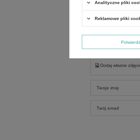
Analityczne pliki coo
Reklamowe pliki coo
Treść twojej opinii
Potwier
Dodaj własne zdjęci
Twoje imię
Twój email