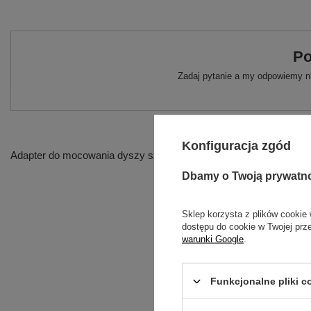
Po
Zadaj pytanie a my odpowiemy ni
Konfiguracja zgód
Adapter do mocowania dyszy szczelinowej i szczotek okrągłych.
Dbamy o Twoją prywatn
Sklep korzysta z plików cookie 
dostępu do cookie w Twojej prz
warunki Google
.
Funkcjonalne pliki 