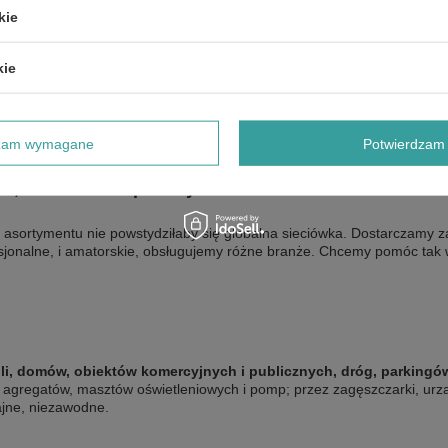
kie
ych producentów
. Nasz przebogaty asortyment obejmuje oryginalne p
yfikujemy –
wydajność, trwałość, ekonomiczność eksploatacji, wygodę o
kie
 szybka wysyłka
. Większość produktów z naszego sklepu internetoweg
stwo cenowych perełek: podczas akcji rabatowych porządnie zaoszczędz
 także na żywo zobaczysz i przetestujesz sprzęt.
ędzi ręcznych, przez urządzenia (pół)automatyczne, aż po maszyny pr
dzam wymagane
Potwierdzam 
 z olejami – gotowy do pracy. Nasz sklep z maszynami ogrodniczymi/b
tko sprawnie zorganizujemy, żebyś Ty mógł się zająć swoją pracą i ży
we, budowlane i przemysłowe
asortymentu nie powstydziłaby się globalna sieciówka. Dostarczamy za
sjonalne, i amatorskie, obsługujemy różne branże. Chcemy pomóc tak wi
li, domów, obiektów komercyjnych i publicznych, dróg, parking
atów, masztów oświetleniowych i pomp; przez zagęszczarki, urządzen
jne, niezawodne.