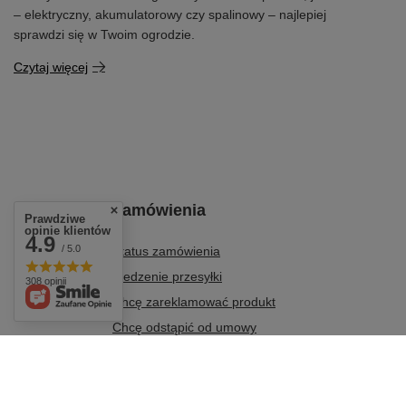
– elektryczny, akumulatorowy czy spalinowy – najlepiej
sprawdzi się w Twoim ogrodzie.
Czytaj więcej
Zamówienia
Prawdziwe
opinie klientów
4.9
/ 5.0
Status zamówienia
Śledzenie przesyłki
308 opinii
Chcę zareklamować produkt
Chcę odstąpić od umowy
Chcę wymienić towar
Kontakt