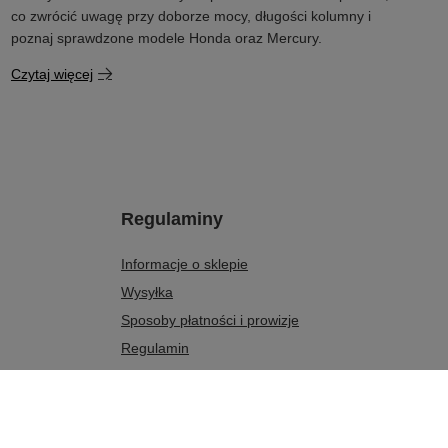
co zwrócić uwagę przy doborze mocy, długości kolumny i
poznaj sprawdzone modele Honda oraz Mercury.
Czytaj więcej
Regulaminy
Informacje o sklepie
Wysyłka
Sposoby płatności i prowizje
Regulamin
Polityka prywatności
Odstąpienie od umowy
Zarządzaj plikami cookie