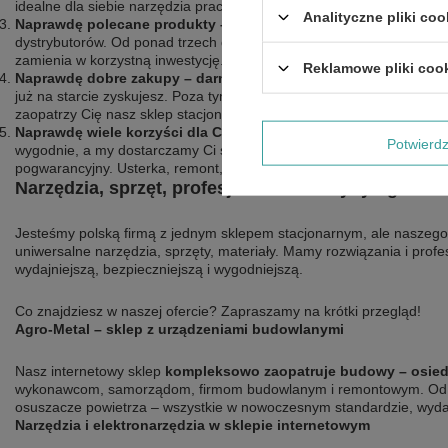
idealne dla siebie narzędzia pracy.
Analityczne pliki coo
Naprawdę polecane produkty – przetestowane i od sprawdzon
dystrybutorów. Od ponad trzech dekad rozmawiamy, testujemy i wer
zamienia w korzystną inwestycję.
Reklamowe pliki coo
Naprawdę dobre zakupy – darmowe dostawy, atrakcyjne ceny i
już na starcie zyskujesz. Poza tym w naszej ofercie znajdziesz mnó
zaopatrzy Cię nasz sklep stacjonarny w Rzekuniu pod Ostrołęką – tu
Naprawdę wiele korzyści dla Ciebie – także po zakupie
. Od narz
Potwier
wygodnie, a my dostarczamy Ci sprzęt sprawdzony, po przeglądzie,
pogwarancyjny. Usterka, remont, części zamienne, akcesoria – wszys
Narzędzia, sprzęt, profesjonalne maszyny ogrodo
Jesteśmy polską firmą z jednym sklepem stacjonarnym, ale naszego 
uniwersalne narzędzia, sprzęty, materiały. Mamy rozwiązania i profe
wydajniejszą, bezpieczniejszą i wygodniejszą.
Co znajdziesz w naszej ofercie? Zapraszamy na krótki przegląd!
Agro-Metal – sklep z urządzeniami budowlanymi
Nasz internetowy sklep
kompleksowo
zaopatruje budowy – osied
wykonawcom, samorządom, firmom budowlanym i remontowym. Od agreg
osuszacze powietrza – wszystkie w nowoczesnym standardzie, wyda
Narzędzia i elektronarzędzia w sklepie internetowym