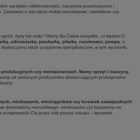
ybór narzędzi i elektronarzędzi, narzędzia pneumatyczne i
ch. Zamówisz u nas także meble warsztatowe, oświetlenie czy
 ogród: duży lub mały? Mamy dla Ciebie wszystko, co będzie Ci
rkę, odśnieżarkę, piaskarkę, pilarkę, rozsiewacz, pompę
, a
 dostarczamy także urządzenia specjalistyczne, w tym wycinarki,
 produkcyjnych czy montażowniach. Mamy sprzęt i maszyny,
zenia od cenionych producentów dostarczających profesjonalne
koszty.
ych, minikoparek, miniciągników czy kosiarek samojezdnych
.
 nie dokonaliśmy niemożliwego: minikoparka czy ładowarka nie
ta przeprowadzi Cię przez cały proces zakupu – sprawnie,