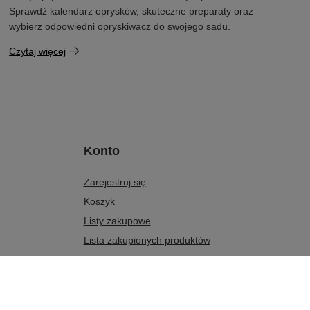
Sprawdź kalendarz oprysków, skuteczne preparaty oraz
wybierz odpowiedni opryskiwacz do swojego sadu.
Czytaj więcej
Konto
Zarejestruj się
Koszyk
Listy zakupowe
Lista zakupionych produktów
Historia transakcji
Moje rabaty
Newsletter