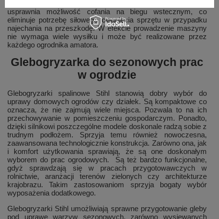
jednocześnie generuje niewiele hałasu. Prowadzenie
usprawnia możliwość cofania na biegu wstecznym, co
eliminuje potrzebę siłowego ciągnięcia sprzętu w przypadku
najechania na przeszkodę. W efekcie prowadzenie maszyny
nie wymaga wiele wysiłku i może być realizowane przez
każdego ogrodnika amatora.
Glebogryzarka do sezonowych prac
w ogrodzie
Glebogryzarki spalinowe Stihl stanowią dobry wybór do
uprawy domowych ogrodów czy działek. Są kompaktowe co
oznacza, że nie zajmują wiele miejsca. Pozwala to na ich
przechowywanie w pomieszczeniu gospodarczym. Ponadto,
dzięki silnikowi poszczególne modele doskonale radzą sobie z
trudnym podłożem. Sprzyja temu również nowoczesna,
zaawansowana technologicznie konstrukcja. Zarówno ona, jak
i komfort użytkowania sprawiają, że są one doskonałym
wyborem do prac ogrodowych. Są też bardzo funkcjonalne,
gdyż sprawdzają się w pracach przygotowawczych w
rolnictwie, aranżacji terenów zielonych czy architekturze
krajobrazu. Takim zastosowaniom sprzyja bogaty wybór
wyposażenia dodatkowego.
Glebogryzarki Stihl umożliwiają sprawne przygotowanie gleby
pod uprawę warzyw sezonowych, zarówno wysiewanych