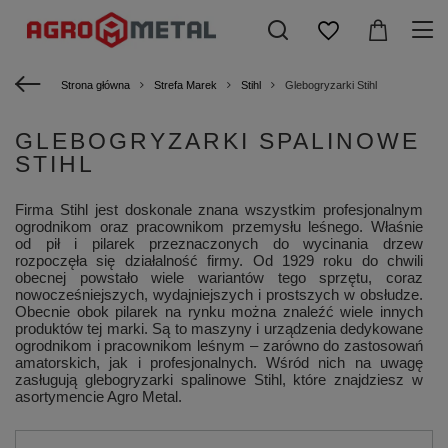
Strona główna
Strefa Marek
Stihl
Glebogryzarki Stihl
GLEBOGRYZARKI SPALINOWE
STIHL
Firma Stihl jest doskonale znana wszystkim profesjonalnym
ogrodnikom oraz pracownikom przemysłu leśnego. Właśnie
od pił i pilarek przeznaczonych do wycinania drzew
rozpoczęła się działalność firmy. Od 1929 roku do chwili
obecnej powstało wiele wariantów tego sprzętu, coraz
nowocześniejszych, wydajniejszych i prostszych w obsłudze.
Obecnie obok pilarek na rynku można znaleźć wiele innych
produktów tej marki. Są to maszyny i urządzenia dedykowane
ogrodnikom i pracownikom leśnym – zarówno do zastosowań
amatorskich, jak i profesjonalnych. Wśród nich na uwagę
zasługują glebogryzarki spalinowe Stihl, które znajdziesz w
asortymencie Agro Metal.