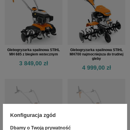
Glebogryzarka spalinowa STIHL
Glebogryzarka spalinowa STIHL
MH 685 z biegiem wstecznym
MH700 najmocniejsza do trudnej
gleby
3 849,00 zł
4 999,00 zł
Konfiguracja zgód
Dbamy o Twoją prywatność