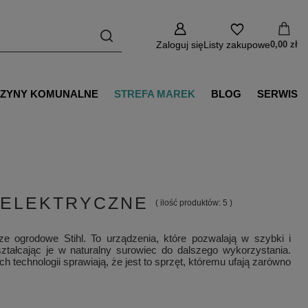
Zaloguj się
Listy zakupowe
0,00 zł
ZYNY KOMUNALNE
STREFA MAREK
BLOG
SERWIS
 ELEKTRYCZNE
( ilość produktów:
5
)
ze ogrodowe Stihl. To urządzenia, które pozwalają w szybki i
ształcając je w naturalny surowiec do dalszego wykorzystania.
echnologii sprawiają, że jest to sprzęt, któremu ufają zarówno