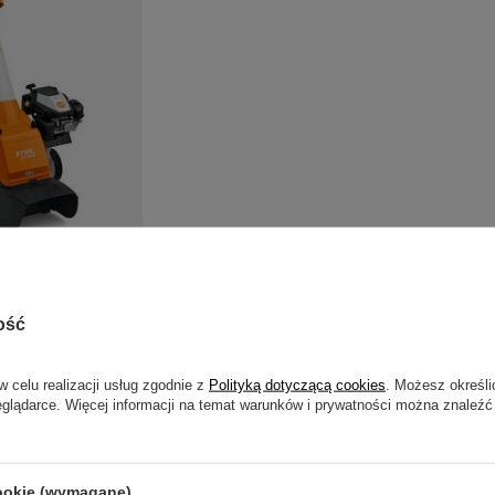
abniacz spalinowy
k GH 370 S
99,00 zł
ość
w celu realizacji usług zgodnie z
Polityką dotyczącą cookies
. Możesz określi
eglądarce. Więcej informacji na temat warunków i prywatności można znaleźć
ronne rozdrabniacze ogrodowe marki St
zdrabniacze ogrodowe marki Stihl to połączenie niemieckiej pre
 Każdy model został zaprojektowany tak, aby ułatwiać codzien
cookie (wymagane)