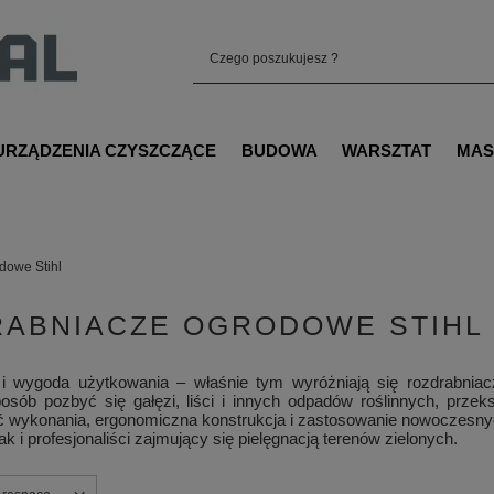
URZĄDZENIA CZYSZCZĄCE
BUDOWA
WARSZTAT
MAS
dowe Stihl
ABNIACZE OGRODOWE STIHL
a i wygoda użytkowania – właśnie tym wyróżniają się rozdrabniac
osób pozbyć się gałęzi, liści i innych odpadów roślinnych, przek
wykonania, ergonomiczna konstrukcja i zastosowanie nowoczesnych t
ak i profesjonaliści zajmujący się pielęgnacją terenów zielonych.