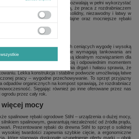
mu ograniczają objętość odpadów i pozwalają w pełni wykorzystać
raz systemy zabezpieczeń sprawiają, że praca z rozdrabniaczem
z myślą o długiej eksploatacji – solidny, niezawodny i łatwy w
Stihl – ekologiczne, ciche i wydajne oraz mocniejsze rębaki
oskonała wydajność
projektowane z myślą o użytkownikach ceniących wygodę i wysoką
Dzięki napędowi elektrycznemu nie wymagają tankowania ani
wszystkie
zne rozdrabniacze do gałęzi Stihl są idealnym rozwiązaniem dla
ihl wyróżniają się wysoką wydajnością i odpowiednim momentem
Wykorzystanie technologii tłumienia drgań i hałasu sprawia, że
waniu. Lekka konstrukcja i stabilne podwozie umożliwiają łatwe
ńczonej pracy – wygodne przechowywanie. To sprzęt przyjazny
ania odpadów organicznych na kompost sprawiają, że rozdrabniacz
i nowoczesność. Sięgając również po inne oferowane przez nas
 ogrodu przez cały rok.
ą więcej mocy
że spalinowe rębaki ogrodowe Stihl – urządzenia o dużej mocy,
e silnikiem spalinowym, gwarantują niezależność od źródła prądu,
ań. Prezentowane rębaki do drewna Stihl to sprzęt o solidnej
wysokiej twardości zapewnia szybkie cięcie, a ergonomiczne
dzia, które stanowią doskonałe uzupełnienie oferty marki – obok