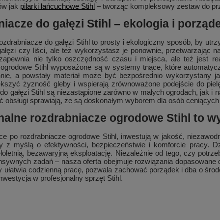
ów jak
pilarki łańcuchowe Stihl
– tworząc kompleksowy zestaw do prze
iacze do gałęzi Stihl – ekologia i porząd
ozdrabniacze do gałęzi Stihl to prosty i ekologiczny sposób, by utr
gałęzi czy liści, ale też wykorzystasz je ponownie, przetwarzają
zapewnia nie tylko oszczędność czasu i miejsca, ale też jest
 ogrodowe Stihl wyposażone są w systemy tnące, które automatyczn
nnie, a powstały materiał może być bezpośrednio wykorzystany ja
szyć żyzność gleby i wspierają zrównoważone podejście do pielęgn
do gałęzi Stihl są niezastąpione zarówno w małych ogrodach, jak i
ość obsługi sprawiają, że są doskonałym wyborem dla osób ceniących
nalne rozdrabniacze ogrodowe Stihl to wy
e po rozdrabniacze ogrodowe Stihl, inwestują w jakość, niezawodn
y z myślą o efektywności, bezpieczeństwie i komforcie pracy. D
loletnią, bezawaryjną eksploatację. Niezależnie od tego, czy potr
ensywnych zadań – nasza oferta obejmuje rozwiązania dopasowane 
ry ułatwia codzienną pracę, pozwala zachować porządek i dba o środo
nwestycja w profesjonalny sprzęt Stihl.