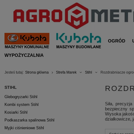
OGRÓD
WYPOŻYCZALNIA
Jesteś tutaj:
Strona główna
Strefa Marek
Stihl
Rozdrabniacze ogro
ROZDR
STIHL
Glebogryzarki Stihl
Siła, precyzj
Kombi system Stihl
bezpieczny sp
Kosiarki Stihl
Wysoka jakość 
działkowicze, j
Podkaszarka spalinowa Stihl
Myjki ciśnieniowe Stihl