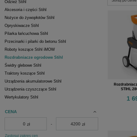
Zmień sortowa
Sortuj po ceni
Odzież Stihl
Akcesoria i części Stihl
Nożyce do żywopłotów Stihl
Opryskiwacze Stihl
Pilarka łańcuchowa Stihl
Przecinarki i pilarki do betonu Stihl
Roboty koszące Stihl iMOW
Rozdrabniacze ogrodowe Stihl
Świdry glebowe Stihl
Traktory koszące Stihl
Urządzenia akumulatorowe Stihl
Rozdrabniacz
STIHL 28
Urządzenia czyszczące Stihl
Wertykulatory Stihl
1 6
CENA
-
zł
zł
Zastosuj zakres cen