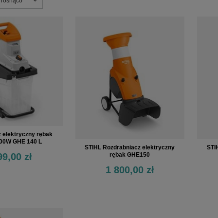
nie
e rosnąco
 elektryczny rębak
00W GHE 140 L
STIHL Rozdrabniacz elektryczny
STI
99,00 zł
rębak GHE150
1 800,00 zł