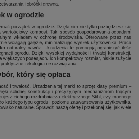
twarzania i obróbki drewna.
ek w ogrodzie
zymać porządek w ogrodzie. Dzięki nim nie tylko pozbędziesz się
c na wartościowy kompost. Taki sposób gospodarowania odpadami
 realnym wkładem w ochronę środowiska. Oferowane przez nas
ie wciągają gałęzie, minimalizując wysiłek użytkownika. Praca
ko naturalny nawóz. Urządzenia te pomagają ograniczyć ilość
acji ogrodu. Dzięki wysokiej wydajności i trwałej konstrukcji,
 na większych posesjach. Ich kompaktowy rozmiar, niskie zużycie
 praktyczne i ekologiczne rozwiązania.
bór, który się opłaca
ość i trwałość. Urządzenia tej marki to sprzęt klasy premium –
zięki solidnej konstrukcji i precyzyjnym mechanizmom tnącym
zebujesz cichego rozdrabniacza elektrycznego Stihl, czy mocnego
do każdego typu ogrodu i poziomu zaawansowania użytkownika.
wisko naturalne. Sprawdź naszą ofertę i przekonaj się, jak wiele