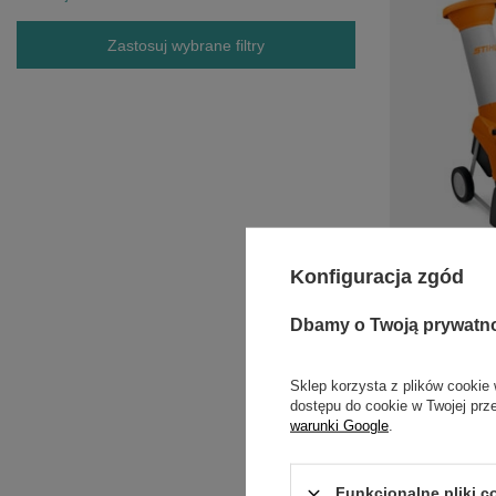
Zastosuj wybrane filtry
Konfiguracja zgód
STIHL Rozdr
ręba
4 1
Dbamy o Twoją prywatn
Sklep korzysta z plików cookie 
dostępu do cookie w Twojej prz
Wszechst
warunki Google
.
Oryginalne ro
użytkowników.
Funkcjonalne pliki 