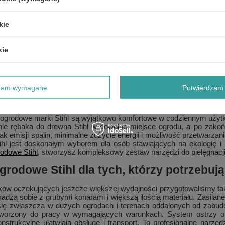
skutecznie rozdrabniają gałęzie, drobne konary i liście, dzięki cze
alny kompost lub ściółkę. Wysoka wydajność cięcia, trwałe noże o
l jest nie tylko szybka, ale też bezpieczna. To sprzęt stworzony 
kie
fercie Agro-Metal.com.pl dostępne są rozdrabniacze elektryczne 
kie
iacze elektryczne Stihl – cicha moc i d
ferty stanowią rozdrabniacze elektryczne Stihl. To urządzenia za
y, łączące w sobie moc, energooszczędność i prostą obsługę. 
dzam wymagane
Potwierdzam 
ilnika spalinowego, a przy tym pracują wyjątkowo cicho – elektryc
ogrodów i niewielkich terenów zielonych. Silniki elektryczne St
pozwala na skuteczne rozdrabnianie gałęzi o różnych średnicach. 
ogrodowe marki Stihl są wyjątkowo komfortowe w codziennym użytko
ie rębaka do drewna Stihl w dowolne miejsce ogrodu, a po zako
ak emisji spalin, minimalne zużycie energii i możliwość przetwarz
tihl jest doskonałym wyborem dla osób stawiających na ekologię 
odowe Stihl
, stworzysz kompleksowy zestaw narzędzi do pielęgnacji
grodowe Stihl dla tych, którzy potrzebuj
ków oczekujących jeszcze większej wydajności przygotowaliśmy tak
 radzą sobie z grubymi konarami i większą ilością materiału. Zasilan
ię zwłaszcza w dużych ogrodach i terenach oddalonych od zabudow
stworzony do pracy w wymagających warunkach. System ostrzy o 
nstrukcyjne ułatwiają obsługę i transport. To profesjonalne narzę