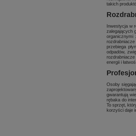
takich produkt
Rozdrabn
Inwestycja w r
zalegających 
organicznymi 
rozdrabniacze
przebiega pły
odpadów, zwięk
rozdrabniacze 
energii i łatw
Profesjo
Osoby sięgając
zaprojektowan
gwarantują wie
rębaka do int
To sprzęt, któ
korzyści daje i