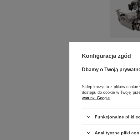
Kosiarka mu
WBBC537 SC V
Konfiguracja zgód
4 7
Dbamy o Twoją prywatn
Sklep korzysta z plików cookie 
dostępu do cookie w Twojej prz
warunki Google
.
Funkcjonalne pliki 
Analityczne pliki coo