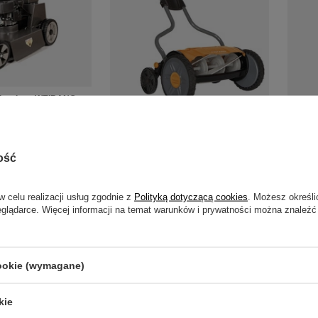
lczująca WEIBANG
 + dostawa gratis!
Kosiarka bębnowa StaySharp
Ko
49,00 zł
Plus /113872/
1 668,00 zł
ość
w celu realizacji usług zgodnie z
Polityką dotyczącą cookies
. Możesz określi
eglądarce. Więcej informacji na temat warunków i prywatności można znaleźć
cookie (wymagane)
kie