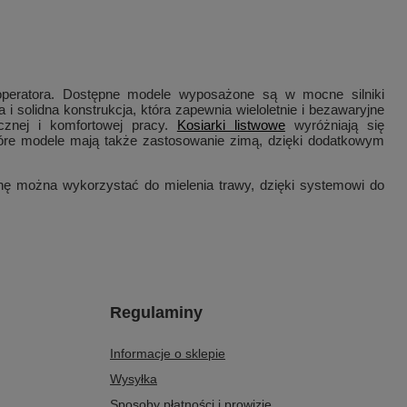
 operatora. Dostępne modele wyposażone są w mocne silniki
 i solidna konstrukcja, która zapewnia wieloletnie i bezawaryjne
znej i komfortowej pracy.
Kosiarki listwowe
wyróżniają się
które modele mają także zastosowanie zimą, dzięki dodatkowym
ę można wykorzystać do mielenia trawy, dzięki systemowi do
Regulaminy
Informacje o sklepie
Wysyłka
Sposoby płatności i prowizje