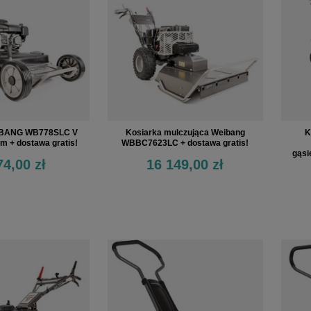
IBANG WB778SLC V
Kosiarka mulczująca Weibang
K
m + dostawa gratis!
WBBC7623LC + dostawa gratis!
gąsi
74,00 zł
16 149,00 zł