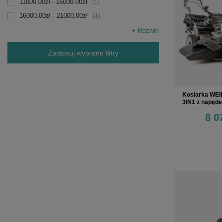
11000.00zł - 16000.00zł
1
16000.00zł - 21000.00zł
1
+ Rozwiń
Zastosuj wybrane filtry
Kosiarka WE
3IN1 z napęde
8 0