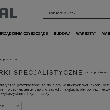
URZĄDZENIA CZYSZCZĄCE
BUDOWA
WARSZTAT
MAS
pecjalistyczne
RKI SPECJALISTYCZNE
( ilość produktów:
jalistyczne przeznaczone są do pracy w trudnych warunkach, bez 
iem wysokiej, gęstej trawy w sadach, na łąkach, ale również nieużyt
 wykorzystania dużych maszyn.
nie
ność