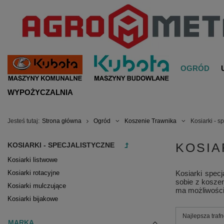
OGRÓD
WYPOŻYCZALNIA
Jesteś tutaj:
Strona główna
Ogród
Koszenie Trawnika
Kosiarki - s
KOSIA
KOSIARKI - SPECJALISTYCZNE
Kosiarki listwowe
Kosiarki rotacyjne
Kosiarki spec
sobie z koszen
Kosiarki mulczujące
ma możliwości
Kosiarki bijakowe
Zmień sortowa
Najlepsza traf
MARKA