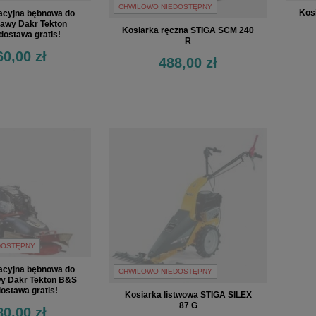
CHWILOWO NIEDOSTĘPNY
Kos
tacyjna bębnowa do
rawy Dakr Tekton
Kosiarka ręczna STIGA SCM 240
dostawa gratis!
R
60,00 zł
488,00 zł
DOSTĘPNY
tacyjna bębnowa do
CHWILOWO NIEDOSTĘPNY
wy Dakr Tekton B&S
dostawa gratis!
Kosiarka listwowa STIGA SILEX
87 G
80,00 zł