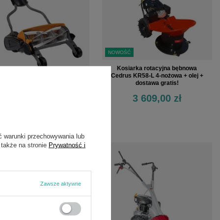
NOWOŚĆ
Kosiarka rotacyjna bębnowa
Cedrus KR58-L 4-nożowa + olej +
siarka bębnowa StaySharp
dostawa gratis!
Max
3 609,00 zł
2 031,00 zł
ć warunki przechowywania lub
 także na stronie
Prywatność i
Zawsze aktywne