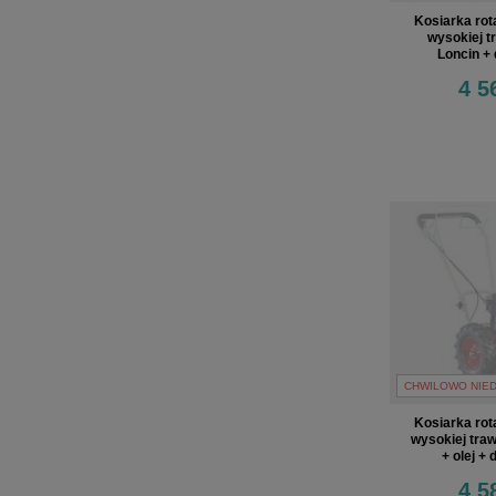
Kosiarka ro
wysokiej t
Loncin + 
4 5
CHWILOWO NIE
Kosiarka ro
wysokiej tra
+ olej + 
4 5