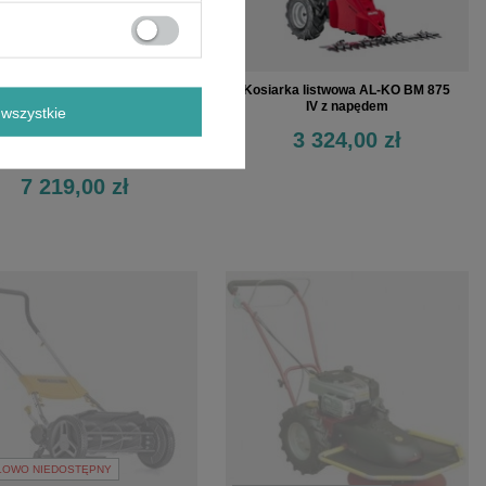
Kosiarka listwowa AL-KO BM 875
IV z napędem
wszystkie
osiarka rotacyjna bębnowa
3 324,00 zł
tella PRO 58cm B&S 875 4-
owa + olej + dostawa gratis!
7 219,00 zł
LOWO NIEDOSTĘPNY