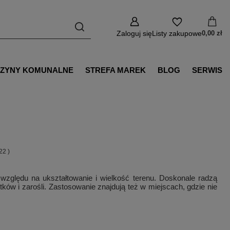
Zaloguj się
Listy zakupowe
0,00 zł
ZYNY KOMUNALNE
STREFA MAREK
BLOG
SERWIS
22
)
względu na ukształtowanie i wielkość terenu. Doskonale radzą
ków i zarośli. Zastosowanie znajdują też w miejscach, gdzie nie