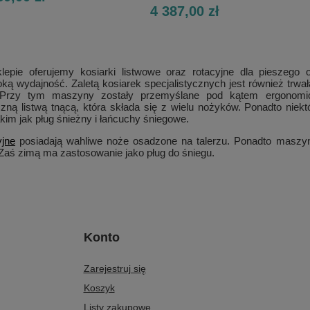
4 387,00 zł
epie oferujemy kosiarki listwowe oraz rotacyjne dla pieszego
ką wydajność. Zaletą kosiarek specjalistycznych jest również trwała
 Przy tym maszyny zostały przemyślane pod kątem ergonomic
czną listwą tnącą, która składa się z wielu nożyków. Ponadto nie
kim jak pług śnieżny i łańcuchy śniegowe.
yjne
posiadają wahliwe noże osadzone na talerzu. Ponadto maszyn
Zaś zimą ma zastosowanie jako pług do śniegu.
Konto
Zarejestruj się
Koszyk
Listy zakupowe