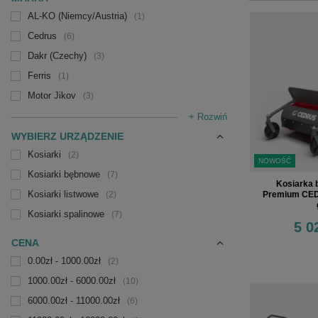
AL-KO (Niemcy/Austria)
1
Cedrus
6
Dakr (Czechy)
3
Ferris
1
Motor Jikov
3
+ Rozwiń
WYBIERZ URZĄDZENIE
Kosiarki
2
NOWOŚĆ
Kosiarki bębnowe
7
Kosiarka 
Kosiarki listwowe
Premium CED
2
Kosiarki spalinowe
7
5 0
CENA
0.00zł - 1000.00zł
2
1000.00zł - 6000.00zł
10
6000.00zł - 11000.00zł
6