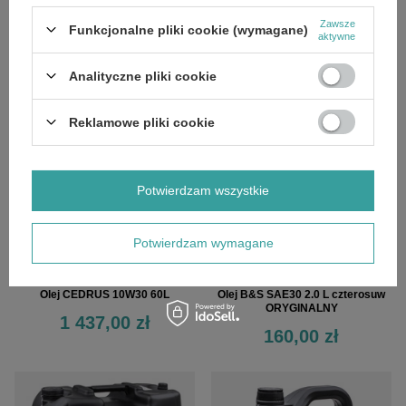
Zawsze
Funkcjonalne pliki cookie (wymagane)
Olej Cedrus 20W50 5L
Olej CEDRUS 10W30 20 L
aktywne
221,00 zł
515,00 zł
Analityczne pliki cookie
Reklamowe pliki cookie
Potwierdzam wszystkie
Potwierdzam wymagane
Olej CEDRUS 10W30 60L
Olej B&S SAE30 2.0 L czterosuw
ORYGINALNY
1 437,00 zł
160,00 zł