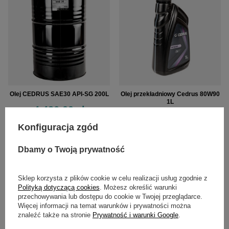
Olej CEDRUS SAE30 API-SG 200L
Olej przekładniowy Cedrus 80W90
1L
4 426,00 zł
44,00 zł
Konfiguracja zgód
Dbamy o Twoją prywatność
Sklep korzysta z plików cookie w celu realizacji usług zgodnie z
Polityką dotyczącą cookies
. Możesz określić warunki
przechowywania lub dostępu do cookie w Twojej przeglądarce.
Więcej informacji na temat warunków i prywatności można
znaleźć także na stronie
Prywatność i warunki Google
.