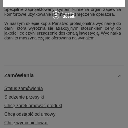
przemyślana także pod kątem łatwej obsługi i ergonomii pracy.
Specjalnie zaprojektowany system tłumienia drgań zapewnia
komfortowe użytkowanie i zmniejsza zmęczenie operatora.
W naszym sklepie kupią Państwo profesjonalną wycinarkę do
darni, która wyróżnia się atrakcyjnym stosunkiem ceny do
jakości, co czyni urządzenie doskonałą inwestycją. Wycinarka
darni to maszyna często oferowana na wynajem.
Zamówienia
Status zamówienia
Śledzenie przesyłki
Chcę zareklamować produkt
Chcę odstąpić od umowy
Chcę wymienić towar