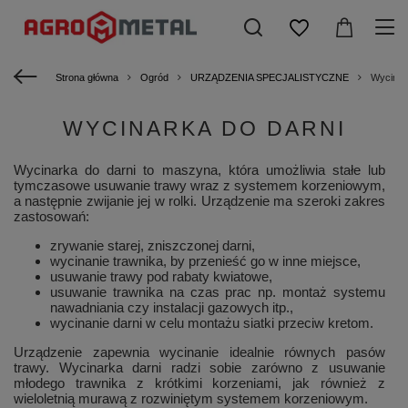
Strona główna
Ogród
URZĄDZENIA SPECJALISTYCZNE
Wycinar
WYCINARKA DO DARNI
Wycinarka do darni to maszyna, która umożliwia stałe lub
tymczasowe usuwanie trawy wraz z systemem korzeniowym,
a następnie zwijanie jej w rolki. Urządzenie ma szeroki zakres
zastosowań:
zrywanie starej, zniszczonej darni,
wycinanie trawnika, by przenieść go w inne miejsce,
usuwanie trawy pod rabaty kwiatowe,
usuwanie trawnika na czas prac np. montaż systemu
nawadniania czy instalacji gazowych itp.,
wycinanie darni w celu montażu siatki przeciw kretom.
Urządzenie zapewnia wycinanie idealnie równych pasów
trawy. Wycinarka darni radzi sobie zarówno z usuwanie
młodego trawnika z krótkimi korzeniami, jak również z
wieloletnią murawą z rozwiniętym systemem korzeniowym.