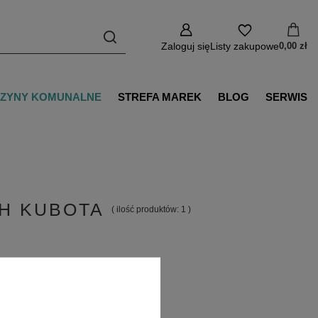
Zaloguj się
Listy zakupowe
0,00 zł
ZYNY KOMUNALNE
STREFA MAREK
BLOG
SERWIS
H KUBOTA
( ilość produktów:
1
)