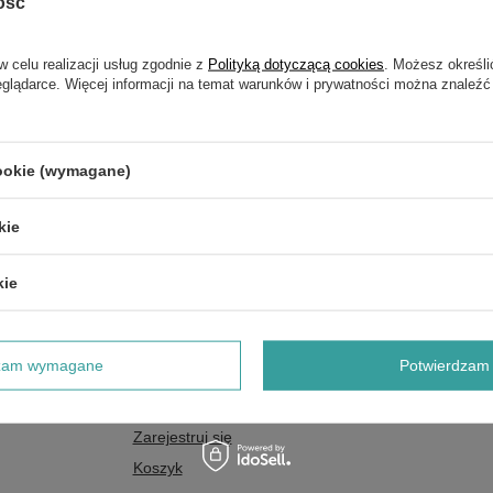
ość
w celu realizacji usług zgodnie z
Polityką dotyczącą cookies
. Możesz określi
eglądarce. Więcej informacji na temat warunków i prywatności można znaleźć
cookie (wymagane)
uliczny SOCOMEC
MS 95/2
kie
na telefon
kie
dzam wymagane
Potwierdzam 
Konto
Zarejestruj się
Koszyk