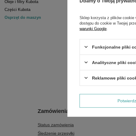
Dbamy o Twoją prywatn
Oleje i filtry Kubota
Części Kubota
Osprzęt do maszyn
Sklep korzysta z plików cookie 
dostępu do cookie w Twojej prz
warunki Google
.
Funkcjonalne pliki 
Młot hydra
D
Analityczne pliki coo
Cena 
Reklamowe pliki coo
Potwier
Zamówienia
Status zamówienia
Śledzenie przesyłki