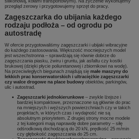
silikonową, kołami transportowymi). Na życzenie wykonujemy
przegląd zerowy i przygotowujemy sprzęt do pracy.
Zagęszczarka do ubijania każdego
rodzaju podłoża – od ogrodu po
autostradę
W ofercie przygotowaliśmy zagęszczarki i ubijaki wibracyjne
do każdego zastosowania. Większość mocniejszych model
jest wszechstronna – sprawdzają się równie dobrze do
zagęszczania piasku, żwiru i gruntu, jak asfaltu czy kostki
brukowej (dzięki płycie poliuretanowej i zbiornikowi na wodę).
Na przeciwległych biegunach znajdują się
małe maszyny do
lekkich prac konserwatorskich i ultraciężkie zagęszczarki
czy walce drogowe na place budowy
obiektów, parkingów,
ulic i autostrad.
Zagęszczarki jednokierunkowe
– zwykle lżejsze i
bardziej kompaktowe, przeznaczone są głównie do prac
na mniejszych i węższych powierzchniach czy w takich
projektach, w których czas i wydajność nie są
absolutnym priorytetem. Z drugiej strony mocne modele
z tej kategorii mają naprawdę dobre parametry – siłę
odśrodkową dochodzącą do 20 kN, prędkość 25 m/min
czy głębokość zagęszczania do 25 cm.