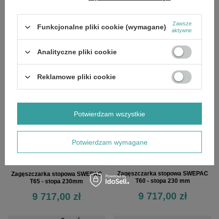
Zawsze
Zagęszczarka jednokierunkowa do
Zagęszczarka stopowa SWEPAC
Funkcjonalne pliki cookie (wymagane)
aktywne
gruntu - SWEPAC F62 - 11kN
T65 - stopa 280mm
5 535,00 zł
9 717,00 zł
Analityczne pliki cookie
Reklamowe pliki cookie
Potwierdzam wszystkie
Potwierdzam wymagane
Zagęszczarka stopowa SWEPAC
Zagęszczarka stopowa SWEPAC
T60 - stopa 230 mm
T65 - stopa 230mm
9 717,00 zł
9 717,00 zł