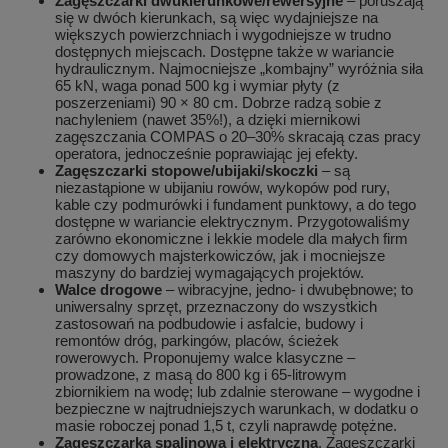
Zagęszczarki dwukierunkowe/rewersyjne
– poruszają
się w dwóch kierunkach, są więc wydajniejsze na
większych powierzchniach i wygodniejsze w trudno
dostępnych miejscach. Dostępne także w wariancie
hydraulicznym. Najmocniejsze „kombajny” wyróżnia siła
65 kN, waga ponad 500 kg i wymiar płyty (z
poszerzeniami) 90 × 80 cm. Dobrze radzą sobie z
nachyleniem (nawet 35%!), a dzięki miernikowi
zagęszczania COMPAS o 20–30% skracają czas pracy
operatora, jednocześnie poprawiając jej efekty.
Zagęszczarki stopowe/ubijaki/skoczki
– są
niezastąpione w ubijaniu rowów, wykopów pod rury,
kable czy podmurówki i fundament punktowy, a do tego
dostępne w wariancie elektrycznym. Przygotowaliśmy
zarówno ekonomiczne i lekkie modele dla małych firm
czy domowych majsterkowiczów, jak i mocniejsze
maszyny do bardziej wymagających projektów.
Walce drogowe
– wibracyjne, jedno- i dwubębnowe; to
uniwersalny sprzęt, przeznaczony do wszystkich
zastosowań na podbudowie i asfalcie, budowy i
remontów dróg, parkingów, placów, ścieżek
rowerowych. Proponujemy walce klasyczne –
prowadzone, z masą do 800 kg i 65-litrowym
zbiornikiem na wodę; lub zdalnie sterowane – wygodne i
bezpieczne w najtrudniejszych warunkach, w dodatku o
masie roboczej ponad 1,5 t, czyli naprawdę potężne.
Zagęszczarka spalinowa i elektryczna
. Zagęszczarki