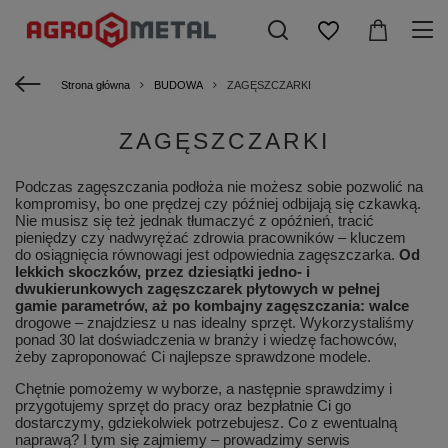
Strona główna
BUDOWA
ZAGĘSZCZARKI
ZAGĘSZCZARKI
Podczas zagęszczania podłoża nie możesz sobie pozwolić na
kompromisy, bo one prędzej czy później odbijają się czkawką.
Nie musisz się też jednak tłumaczyć z opóźnień, tracić
pieniędzy czy nadwyrężać zdrowia pracowników – kluczem
do osiągnięcia równowagi jest odpowiednia zagęszczarka.
Od
lekkich skoczków, przez dziesiątki jedno- i
dwukierunkowych zagęszczarek płytowych w pełnej
gamie parametrów, aż po kombajny zagęszczania: walce
drogowe – znajdziesz u nas idealny sprzęt. Wykorzystaliśmy
ponad 30 lat doświadczenia w branży i wiedzę fachowców,
żeby zaproponować Ci najlepsze sprawdzone modele.
Chętnie pomożemy w wyborze, a następnie sprawdzimy i
przygotujemy sprzęt do pracy oraz bezpłatnie Ci go
dostarczymy, gdziekolwiek potrzebujesz. Co z ewentualną
naprawą? I tym się zajmiemy – prowadzimy serwis