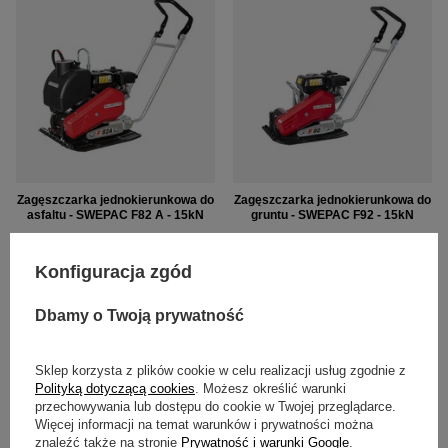
Zagęszczarka jednokierunkowa do
Zagęszczarka jednokierunkowa do
asfaltu - SWEPAC F82 A - 15kN
gruntu - SWEPAC F92 - 15kN
6 519,00 zł
7 011,00 zł
Konfiguracja zgód
Dbamy o Twoją prywatność
Sklep korzysta z plików cookie w celu realizacji usług zgodnie z
Polityką dotyczącą cookies
. Możesz określić warunki
przechowywania lub dostępu do cookie w Twojej przeglądarce.
Więcej informacji na temat warunków i prywatności można
znaleźć także na stronie
Prywatność i warunki Google
.