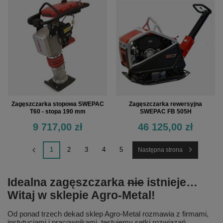
Zagęszczarka stopowa SWEPAC
Zagęszczarka rewersyjna
T60 - stopa 190 mm
SWEPAC FB 505H
9 717,00 zł
46 125,00 zł
1
2
3
4
5
Następna strona
Idealna zagęszczarka
nie
istnieje…
Witaj w sklepie Agro-Metal!
Od ponad trzech dekad sklep Agro-Metal rozmawia z firmami,
instytucjami i pracownikami, testujemy setki rozwiązań,