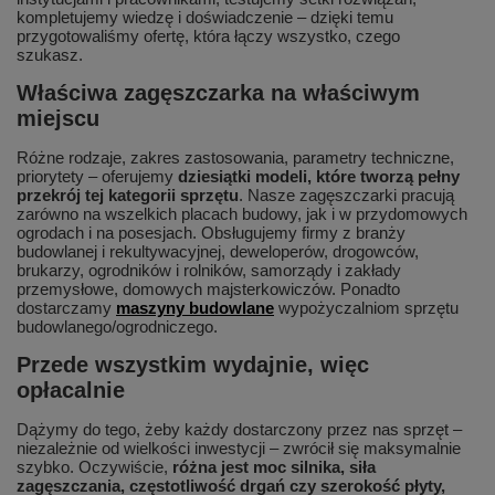
kompletujemy wiedzę i doświadczenie – dzięki temu
przygotowaliśmy ofertę, która łączy wszystko, czego
szukasz.
Właściwa zagęszczarka na właściwym
miejscu
Różne rodzaje, zakres zastosowania, parametry techniczne,
priorytety – oferujemy
dziesiątki modeli, które tworzą pełny
przekrój tej kategorii sprzętu
. Nasze zagęszczarki pracują
zarówno na wszelkich placach budowy, jak i w przydomowych
ogrodach i na posesjach. Obsługujemy firmy z branży
budowlanej i rekultywacyjnej, deweloperów, drogowców,
brukarzy, ogrodników i rolników, samorządy i zakłady
przemysłowe, domowych majsterkowiczów. Ponadto
dostarczamy
maszyny budowlane
wypożyczalniom sprzętu
budowlanego/ogrodniczego.
Przede wszystkim wydajnie, więc
opłacalnie
Dążymy do tego, żeby każdy dostarczony przez nas sprzęt –
niezależnie od wielkości inwestycji – zwrócił się maksymalnie
szybko. Oczywiście,
różna jest moc silnika, siła
zagęszczania, częstotliwość drgań czy szerokość płyty,