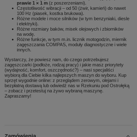
prawie 1 × 1 m
(z poszerzeniami).
Częstotliwość wibracji – od 50 (żwir, kamień) do nawet
100 Hz (piasek, kostka brukowa).
Różne modele i moce silników (w tym benzyniaki, diesle
i elektryki).
Różne rozmiary baków, misek olejowych i zbiorników
na wodę.
Różne funkcje, w tym m.in. licznik motogodzin, miernik
zagęszczania COMPAS, moduły diagnostyczne i wiele
innych.
Wystarczy, że powiesz nam, do czego potrzebujesz
zagęszczarki (podłoże, rodzaj pracy) i jakie masz priorytety
(wydajność, komfort, oszczędność?) – nasi specjaliści
wybiorą dla Ciebie kilka najlepszych maszyn do wyboru. Kup
sprzęt wygodnie online: z przeglądem zerowym, olejami i
bezpłatną dostawą lub odwiedź nas w Rzekuniu pod Ostrołęką
– zobacz i przetestuj na żywo wybraną maszynę.
Zapraszamy!
Zamówienia