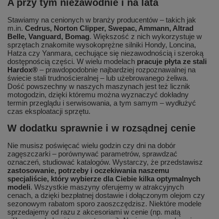
A przy tym niezawodnie i na lata
Stawiamy na cenionych w branży producentów – takich jak
m.in.
Cedrus, Norton Clipper, Swepac, Ammann, Altrad
Belle, Vanguard, Bomag
. Większość z nich wykorzystuje w
sprzętach znakomite wysokoprężne silniki Hondy, Loncina,
Hatza czy Yanmara, cechujące się niezawodnością i szeroką
dostępnością części. W wielu modelach
pracuje płyta ze stali
Hardox®
– prawdopodobnie najbardziej rozpoznawalnej na
świecie stali trudnościeralnej – lub użebrowanego żeliwa.
Dość powszechny w naszych maszynach jest też licznik
motogodzin, dzięki któremu można wyznaczyć dokładny
termin przeglądu i serwisowania, a tym samym – wydłużyć
czas eksploatacji sprzętu.
W dodatku sprawnie i w rozsądnej cenie
Nie musisz poświęcać wielu godzin czy dni na dobór
zagęszczarki – porównywać parametrów, sprawdzać
oznaczeń, studiować katalogów. Wystarczy, że przedstawisz
zastosowanie, potrzeby i oczekiwania naszemu
specjaliście, który wybierze dla Ciebie kilka optymalnych
modeli
. Wszystkie maszyny oferujemy w atrakcyjnych
cenach, a dzięki bezpłatnej dostawie i dołączonym olejom czy
sezonowym rabatom sporo zaoszczędzisz. Niektóre modele
sprzedajemy od razu z akcesoriami w cenie (np. matą