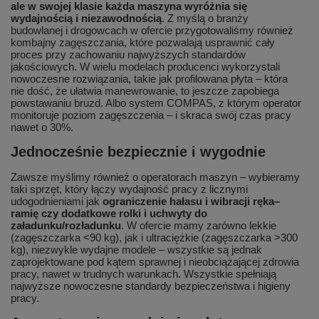
ale w swojej klasie każda maszyna wyróżnia się
wydajnością i niezawodnością
. Z myślą o branży
budowlanej i drogowcach w ofercie przygotowaliśmy również
kombajny zagęszczania, które pozwalają usprawnić cały
proces przy zachowaniu najwyższych standardów
jakościowych. W wielu modelach producenci wykorzystali
nowoczesne rozwiązania, takie jak profilowana płyta – która
nie dość, że ułatwia manewrowanie, to jeszcze zapobiega
powstawaniu bruzd. Albo system COMPAS, z którym operator
monitoruje poziom zagęszczenia – i skraca swój czas pracy
nawet o 30%.
Jednocześnie bezpiecznie i wygodnie
Zawsze myślimy również o operatorach maszyn – wybieramy
taki sprzęt, który łączy wydajność pracy z licznymi
udogodnieniami jak
ograniczenie hałasu i wibracji ręka–
ramię czy dodatkowe rolki i uchwyty do
załadunku/rozładunku
. W ofercie mamy zarówno lekkie
(zagęszczarka <90 kg), jak i ultraciężkie (zagęszczarka >300
kg), niezwykle wydajne modele – wszystkie są jednak
zaprojektowane pod kątem sprawnej i nieobciążającej zdrowia
pracy, nawet w trudnych warunkach. Wszystkie spełniają
najwyższe nowoczesne standardy bezpieczeństwa i higieny
pracy.