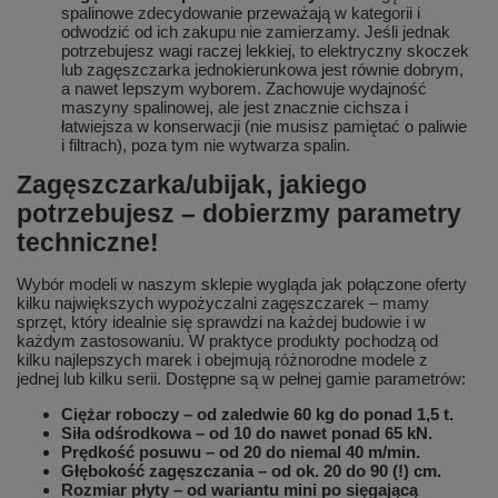
spalinowe zdecydowanie przeważają w kategorii i
odwodzić od ich zakupu nie zamierzamy. Jeśli jednak
potrzebujesz wagi raczej lekkiej, to elektryczny skoczek
lub zagęszczarka jednokierunkowa jest równie dobrym,
a nawet lepszym wyborem. Zachowuje wydajność
maszyny spalinowej, ale jest znacznie cichsza i
łatwiejsza w konserwacji (nie musisz pamiętać o paliwie
i filtrach), poza tym nie wytwarza spalin.
Zagęszczarka/ubijak, jakiego
potrzebujesz – dobierzmy parametry
techniczne!
Wybór modeli w naszym sklepie wygląda jak połączone oferty
kilku największych wypożyczalni zagęszczarek – mamy
sprzęt, który idealnie się sprawdzi na każdej budowie i w
każdym zastosowaniu. W praktyce produkty pochodzą od
kilku najlepszych marek i obejmują różnorodne modele z
jednej lub kilku serii. Dostępne są w pełnej gamie parametrów:
Ciężar roboczy – od zaledwie 60 kg do ponad 1,5 t.
Siła odśrodkowa – od 10 do nawet ponad 65 kN.
Prędkość posuwu – od 20 do niemal 40 m/min.
Głębokość zagęszczania – od ok. 20 do 90 (!) cm.
Rozmiar płyty – od wariantu mini po sięgającą