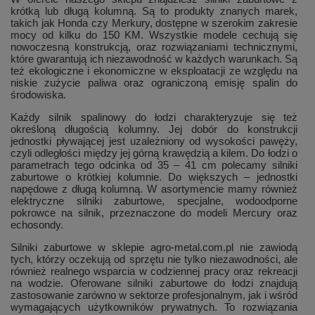
krótką lub długą kolumną. Są to produkty znanych marek,
takich jak Honda czy Merkury, dostępne w szerokim zakresie
mocy od kilku do 150 KM. Wszystkie modele cechują się
nowoczesną konstrukcją, oraz rozwiązaniami technicznymi,
które gwarantują ich niezawodność w każdych warunkach. Są
też ekologiczne i ekonomiczne w eksploatacji ze względu na
niskie zużycie paliwa oraz ograniczoną emisję spalin do
środowiska.
Każdy silnik spalinowy do łodzi charakteryzuje się też
określoną długością kolumny. Jej dobór do konstrukcji
jednostki pływającej jest uzależniony od wysokości pawęży,
czyli odległości między jej górną krawędzią a kilem. Do łodzi o
parametrach tego odcinka od 35 – 41 cm polecamy silniki
zaburtowe o krótkiej kolumnie. Do większych – jednostki
napędowe z długą kolumną. W asortymencie mamy również
elektryczne silniki zaburtowe, specjalne, wodoodporne
pokrowce na silnik, przeznaczone do modeli Mercury oraz
echosondy.
Silniki zaburtowe w sklepie agro-metal.com.pl nie zawiodą
tych, którzy oczekują od sprzętu nie tylko niezawodności, ale
również realnego wsparcia w codziennej pracy oraz rekreacji
na wodzie. Oferowane silniki zaburtowe do łodzi znajdują
zastosowanie zarówno w sektorze profesjonalnym, jak i wśród
wymagających użytkowników prywatnych. To rozwiązania