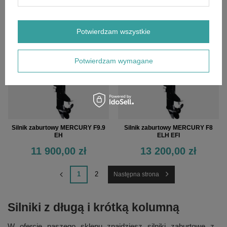
Potwierdzam wszystkie
Potwierdzam wymagane
Silnik zaburtowy MERCURY F9.9
Silnik zaburtowy MERCURY F8
EH
ELH EFI
11 900,00 zł
13 200,00 zł
1
2
Następna strona
Silniki z długą i krótką kolumną
W ofercie naszego sklepu znajdziesz silniki zaburtowe z