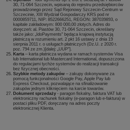
30, 71-064 Szczecin, wpisaną do rejestru przedsiębiorców
prowadzonego przez Sąd Rejonowy Szczecin-Centrum w
Szczecinie, XIII Wydział Gospodarczy KRS pod nr
0000859711, NIP: 8522666251, REGON: 387039893, o
kapitale zakładowym: 800 000,00 złotych. Adres do
doręczeń: al. Piastów 30, 71-064 Szczecin, określany
także jako: „IdoPayments” będąca krajową instytucją
płatniczą w rozumieniu art. 2 pkt 16 ustawy z dnia 19
sierpnia 2011 r. o usługach płatniczych (Dz.U. z 2020 r.
poz. 794 ze zm.)[dalej: „UUP”].
Karta
– karta płatnicza wydana w ramach systemów Visa
lub International lub Mastercard International, dopuszczona
do regulacjami tychże systemów do realizacji transakcji
bez fizycznej obecności.
Szybkie metody zakupów
– zakupy dokonywane za
pomocą funkcjonalności Google Pay, Apple Pay lub
Express Checkout, pozwalające na sfinalizowanie
zakupów jednym kliknięciem na karcie towarów.
Dokument sprzedaży
- paragon fiskalny, faktura VAT lub
elektroniczny rachunek fiskalny (e-paragon lub e-faktura) w
postaci pliku PDF, doręczany na adres poczty
elektronicznej Klienta.