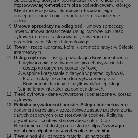
https://www.agro-metal.com.pl
za pośrednictwem, którego
Klient może uzyskać informacje o Towarze i jego
dostępności oraz kupić Towar lub zlecić świadczenie
usługi.
Umowa sprzedaży na odległość
- umowa sprzedaży
Towaru/umowa dostarczenia Usługi cyfrowej lub Treści
cyfrowej (o ile ma zastosowanie), zawierana za
pośrednictwem Sklepu Internetowego.
Towar
- rzecz ruchoma, którą Klient może nabyć w Sklepie
Internetowym.
Usługa cyfrowa
- usługa pozwalająca Konsumentowi na:
wytwarzanie, przetwarzanie, przechowywanie lub
dostęp do danych w postaci cyfrowej;
wspólne korzystanie z danych w postaci cyfrowej,
które zostały przesłane lub wytworzone przez
Konsumenta lub innych użytkowników tej usługi;
inne formy interakcji za pomocą danych.
Treść cyfrowa
- dane wytworzone i dostarczone w postaci
cyfrowej.
Polityka prywatności i cookies Sklepu Internetowego
-
dokument określający szczegółowe zasady przetwarzania
danych osobowych oraz stosowania cookies. Polityka
prywatności i cookies stanowi Załącznik nr 3 do
Regulaminu i jest dostępna na stronie
https://www.agro-
metal.com.pl/pol-privacy-and-cookie-notice.html
.
Trwały nośnik
- oznacza materiał lub narzędzie