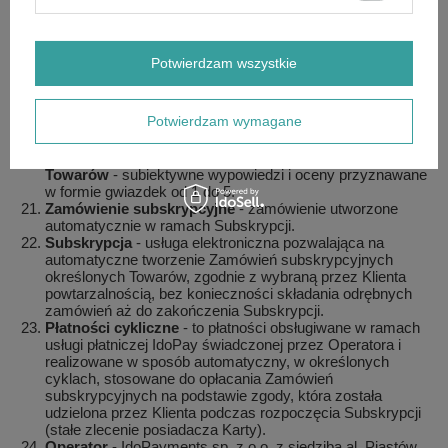
oświadczenia woli zawarcia ze Sprzedającym Umowy
sprzedaży na odległość.
Konto
- zbiór danych przechowywanych w Sklepie
Internetowym oraz w systemie teleinformatycznym
Potwierdzam wszystkie
Sprzedawcy dotyczący danego Klienta oraz składanych
przez niego zamówień i zawieranych Umów sprzedaży na
odległość, z wykorzystaniem którego Klient może składać
Potwierdzam wymagane
zamówienia, a także w odpowiednim czasie - anulować lub
edytować oraz zawierać Umowy Sprzedaży na odległość.
Opinia obsługi zamówienia lub opinia poszczególnych
Towarów
- subiektywne wypowiedzi i oceny przyznawane
w formie gwiazdek od 1 do 5.
Zamówienie subskrypcyjne
- zamówienie utworzone
automatycznie w ramach Subskrypcji.
Subskrypcja
- usługa elektroniczna pozwalająca na
automatyczne tworzenie Zamówień subskrypcyjnych
określonych Towarów, zgodnie z wybraną przez Klienta
powtarzalnością, bez konieczności składania odrębnych
zamówień aż do zakończenia Subskrypcji.
Płatności cykliczne
- to płatności obsługiwane w ramach
usługi płatniczej IdoPay świadczonej przez Operatora i
realizowane w sposób automatyczny, w określonych
cyklach, stosowane do opłacania Zamówień
subskrypcyjnych na podstawie zgody, która została
udzielona przez Klienta podczas rozpoczęcia Subskrypcji
(stałe zlecenie posiadacza Karty).
Operator
- IdoPayments sp. z o.o. z siedzibą al. Piastów