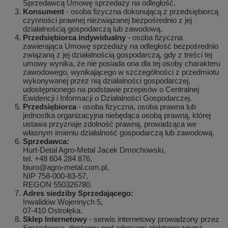
Sprzedawcą Umowę sprzedaży na odległość.
Konsument
- osoba fizyczna dokonującą z przedsiębiorcą
czynności prawnej niezwiązanej bezpośrednio z jej
działalnością gospodarczą lub zawodową.
Przedsiębiorca indywidualny
- osoba fizyczna
zawierająca Umowę sprzedaży na odległość bezpośrednio
związaną z jej działalnością gospodarczą, gdy z treści tej
umowy wynika, że nie posiada ona dla tej osoby charakteru
zawodowego, wynikającego w szczególności z przedmiotu
wykonywanej przez nią działalności gospodarczej,
udostępnionego na podstawie przepisów o Centralnej
Ewidencji i Informacji o Działalności Gospodarczej.
Przedsiębiorca
- osoba fizyczna, osoba prawna lub
jednostka organizacyjna niebędąca osobą prawną, której
ustawa przyznaje zdolność prawną, prowadząca we
własnym imieniu działalność gospodarczą lub zawodową.
Sprzedawca:
Hurt-Detal Agro-Metal Jacek Dmochowski,
tel. +48 604 284 876,
biuro@agro-metal.com.pl,
NIP 758-000-83-57,
REGON 550326780.
Adres siedziby Sprzedającego:
Inwalidów Wojennych 5,
07-410 Ostrołęka.
Sklep Internetowy
- serwis internetowy prowadzony przez
Sprzedawcę, dostępny pod adresami elektronicznymi: