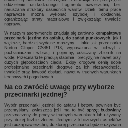
oddzielenie uszkodzonego fragmentu nawierzchni, bez
naruszania struktury sąsiednich warstw. Dzięki temu prace
naprawcze można wykonać szybciej i dokładniej,
ograniczając straty materiałowe i zwiększając trwałość
naprawy.
W naszym asortymencie znajdują się zarówno
kompaktowe
przecinarki jezdne do asfaltu, do zadań punktowych
, jak i
większe, bardziej wydajne maszyny – takie jak przecinarka
Norton Clipper CS451 P13, wyposażona w uchwyt z
pochłaniaczami wibracji i pojemny, odłączany zbiornik na
wodę. Przecinarki te pracują stabilnie i precyzyjnie nawet przy
dużych głębokościach cięcia. Ekipy drogowe cenią sobie
profesjonalne przecinarki drogowe za ich niezawodność,
trwałość oraz łatwość obsługi, nawet w trudnych warunkach
terenowych i pogodowych.
Na co zwrócić uwagę przy wyborze
przecinarki jezdnej?
Wybór przecinarki jezdnej do asfaltu i betonu powinien być
przemyślany, zwłaszcza jeśli ma to być
sprzęt budowlany
przeznaczony do pracy w trudnych warunkach lub używany
przy dużej liczbie zleceń. Jednym z kluczowych aspektów
jest rodzaj nawierzchni, do której przecinarka będzie używana