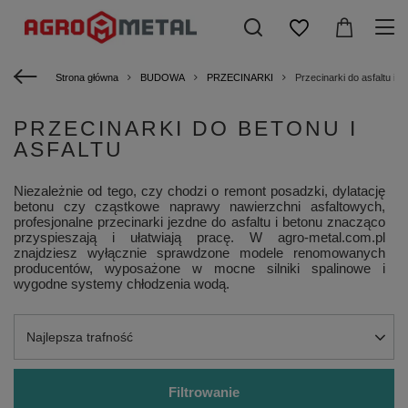
Strona główna
BUDOWA
PRZECINARKI
Przecinarki do asfaltu i b
PRZECINARKI DO BETONU I
ASFALTU
Niezależnie od tego, czy chodzi o remont posadzki, dylatację
betonu czy cząstkowe naprawy nawierzchni asfaltowych,
profesjonalne przecinarki jezdne do asfaltu i betonu znacząco
przyspieszają i ułatwiają pracę. W agro-metal.com.pl
znajdziesz wyłącznie sprawdzone modele renomowanych
producentów, wyposażone w mocne silniki spalinowe i
wygodne systemy chłodzenia wodą.
Zmień sortowanie
Najlepsza trafność
Filtrowanie