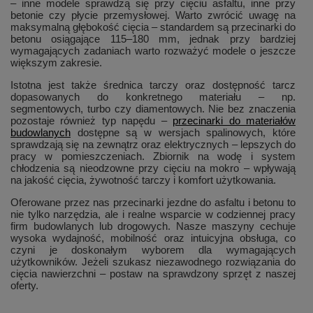
– inne modele sprawdzą się przy cięciu asfaltu, inne przy
betonie czy płycie przemysłowej. Warto zwrócić uwagę na
maksymalną głębokość cięcia – standardem są przecinarki do
betonu osiągające 115–180 mm, jednak przy bardziej
wymagających zadaniach warto rozważyć modele o jeszcze
większym zakresie.
Istotna jest także średnica tarczy oraz dostępność tarcz
dopasowanych do konkretnego materiału – np.
segmentowych, turbo czy diamentowych. Nie bez znaczenia
pozostaje również typ napędu –
przecinarki do materiałów
budowlanych
dostępne są w wersjach spalinowych, które
sprawdzają się na zewnątrz oraz elektrycznych – lepszych do
pracy w pomieszczeniach. Zbiornik na wodę i system
chłodzenia są nieodzowne przy cięciu na mokro – wpływają
na jakość cięcia, żywotność tarczy i komfort użytkowania.
Oferowane przez nas przecinarki jezdne do asfaltu i betonu to
nie tylko narzędzia, ale i realne wsparcie w codziennej pracy
firm budowlanych lub drogowych. Nasze maszyny cechuje
wysoka wydajność, mobilność oraz intuicyjna obsługa, co
czyni je doskonałym wyborem dla wymagających
użytkowników. Jeżeli szukasz niezawodnego rozwiązania do
cięcia nawierzchni – postaw na sprawdzony sprzęt z naszej
oferty.