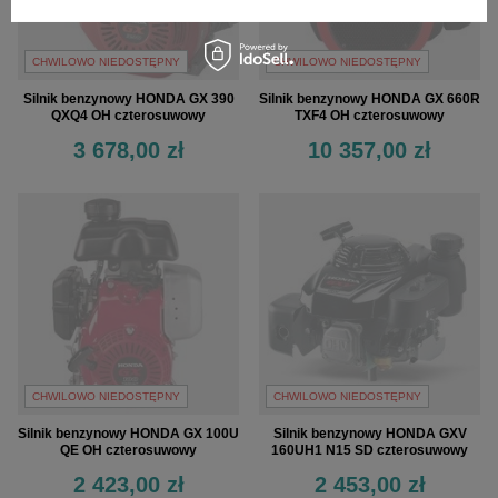
CHWILOWO NIEDOSTĘPNY
CHWILOWO NIEDOSTĘPNY
Silnik benzynowy HONDA GX 390
Silnik benzynowy HONDA GX 660R
QXQ4 OH czterosuwowy
TXF4 OH czterosuwowy
3 678,00 zł
10 357,00 zł
CHWILOWO NIEDOSTĘPNY
CHWILOWO NIEDOSTĘPNY
Silnik benzynowy HONDA GX 100U
Silnik benzynowy HONDA GXV
QE OH czterosuwowy
160UH1 N15 SD czterosuwowy
2 423,00 zł
2 453,00 zł