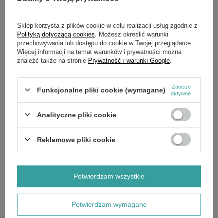
Sklep korzysta z plików cookie w celu realizacji usług zgodnie z
Polityką dotyczącą cookies
. Możesz określić warunki
przechowywania lub dostępu do cookie w Twojej przeglądarce.
Więcej informacji na temat warunków i prywatności można
znaleźć także na stronie
Prywatność i warunki Google
.
Zawsze
Funkcjonalne pliki cookie (wymagane)
aktywne
CHWILOWO NIEDOSTĘPNY
Analityczne pliki cookie
Silnik benzynowy HONDA GX 25
Silnik benzynowy HONDA GX 690R
SE OH czterosuwowy
TXF4 OH czterosuwowy
1 955,00 zł
13 300,00 zł
Reklamowe pliki cookie
Potwierdzam wszystkie
Potwierdzam wymagane