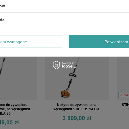
69,00 zł
1 129,00 zł
kie
kie
dzam wymagane
Potwierdzam 
CHWI
yce do żywopłotu
Nożyce do żywopłotu na
STI
we, na wysięgniku
wysięgniku STIHL HS 94 C-E
HLA 86
3 899,00 zł
49,00 zł