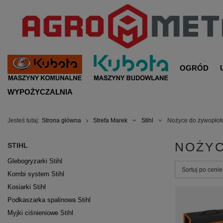
OGRÓD
WYPOŻYCZALNIA
Jesteś tutaj:
Strona główna
Strefa Marek
Stihl
Nożyce do żywopłotó
NOŻYC
STIHL
Glebogryzarki Stihl
Zmień sortowa
Sortuj po ceni
Kombi system Stihl
Kosiarki Stihl
Podkaszarka spalinowa Stihl
Myjki ciśnieniowe Stihl