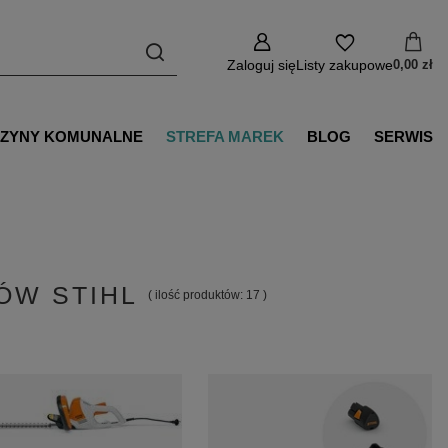
Zaloguj się
Listy zakupowe
0,00 zł
ZYNY KOMUNALNE
STREFA MAREK
BLOG
SERWIS
ÓW STIHL
( ilość produktów:
17
)