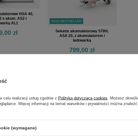
ulatorowe HSA 40,
2 x akum. AS2 i
NASZ BESTSELLER
warką AL1
Sekator akumulatorowy STIHL
9,00 zł
ASA 20, z akumulatorem i
ładowarką
799,00 zł
ość
w celu realizacji usług zgodnie z
Polityką dotyczącą cookies
. Możesz określi
eglądarce. Więcej informacji na temat warunków i prywatności można znaleźć
cookie (wymagane)
mulatorowe STIHL
Nożyce akumulatorowe STIHL
Noży
HSA 50
HSA 60