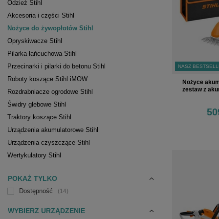
Odzież Stihl
Akcesoria i części Stihl
Nożyce do żywopłotów Stihl
Opryskiwacze Stihl
Pilarka łańcuchowa Stihl
Przecinarki i pilarki do betonu Stihl
NASZ BESTSEL
Roboty koszące Stihl iMOW
Nożyce akum
zestaw z aku
Rozdrabniacze ogrodowe Stihl
Świdry glebowe Stihl
50
Traktory koszące Stihl
Urządzenia akumulatorowe Stihl
Urządzenia czyszczące Stihl
Wertykulatory Stihl
POKAŻ TYLKO
Dostępność
14
WYBIERZ URZĄDZENIE