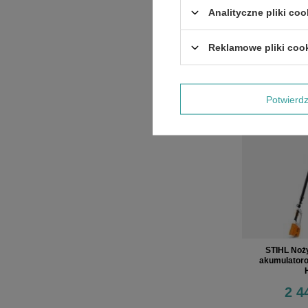
1 0
Analityczne pliki coo
Reklamowe pliki coo
Potwier
STIHL Noż
akumulatoro
2 4