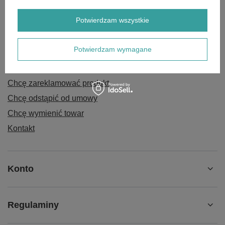
Potwierdzam wszystkie
Zamówienia
Potwierdzam wymagane
Status zamówienia
Śledzenie przesyłki
Chcę zareklamować produkt
Chcę odstąpić od umowy
Chcę wymienić towar
Kontakt
Konto
Regulaminy