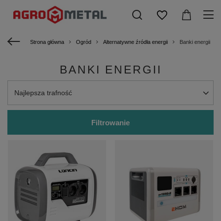
Strona główna
Ogród
Alternatywne źródła energii
Banki energii
BANKI ENERGII
Zmień sortowanie
Najlepsza trafność
Filtrowanie