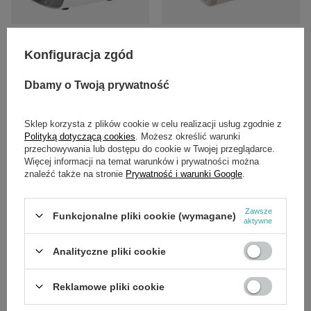
Stacja zasilająca / Bank energii /
Stacja zasilająca Ehom Loncin
Powerbank Loncin 500VA
EP1650-3
Konfiguracja zgód
230V/50Hz
3 086,00 zł
999,00 zł
Dbamy o Twoją prywatność
Sklep korzysta z plików cookie w celu realizacji usług zgodnie z
Polityką dotyczącą cookies
. Możesz określić warunki
przechowywania lub dostępu do cookie w Twojej przeglądarce.
Więcej informacji na temat warunków i prywatności można
znaleźć także na stronie
Prywatność i warunki Google
.
Zawsze
Funkcjonalne pliki cookie (wymagane)
CHWILOWO NIEDOSTĘPNY
aktywne
Przenośny bank energii Pramac
PWB 1200
Analityczne pliki cookie
3 198,00 zł
Reklamowe pliki cookie