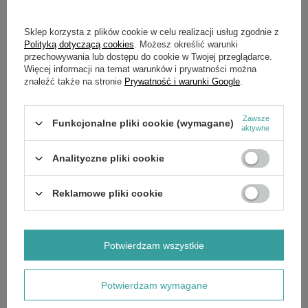
Sklep korzysta z plików cookie w celu realizacji usług zgodnie z
Frez / Frezarka do usuwania pni
Frez do usuwania pni drzew
Polityką dotyczącą cookies
. Możesz określić warunki
drzew CEDRUS CEDFR01 -
WEIBANG WBSG13H - maszyna
przechowywania lub dostępu do cookie w Twojej przeglądarce.
maszyna do karczowania + olej +
do karczowania + dostawa gratis!
dostawa gratis!
Więcej informacji na temat warunków i prywatności można
19 949,00 zł
znaleźć także na stronie
Prywatność i warunki Google
.
5 319,00 zł
Zawsze
Funkcjonalne pliki cookie (wymagane)
aktywne
Analityczne pliki cookie
Zamówienia
Reklamowe pliki cookie
Status zamówienia
Śledzenie przesyłki
Chcę zareklamować produkt
Potwierdzam wszystkie
Chcę odstąpić od umowy
Chcę wymienić towar
Potwierdzam wymagane
Kontakt