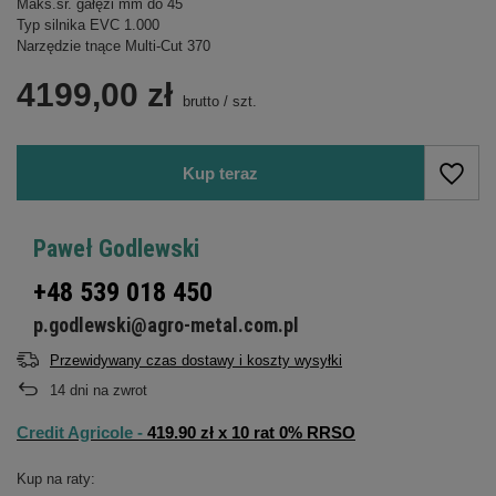
Maks.śr. gałęzi mm do 45
Typ silnika EVC 1.000
Narzędzie tnące Multi-Cut 370
4199,00 zł
brutto
/
szt.
Kup teraz
Paweł Godlewski
+48 539 018 450
p.godlewski@agro-metal.com.pl
Przewidywany czas dostawy i koszty wysyłki
14
dni na zwrot
Credit Agricole -
419.90 zł x 10 rat 0% RRSO
Kup na raty: