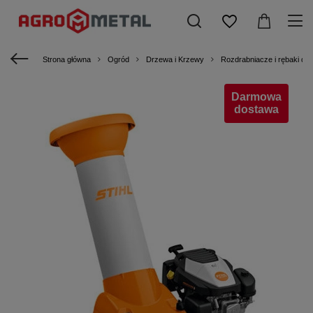
Strona główna
Ogród
Drzewa i Krzewy
Rozdrabniacze i rębaki do 
Darmowa
dostawa