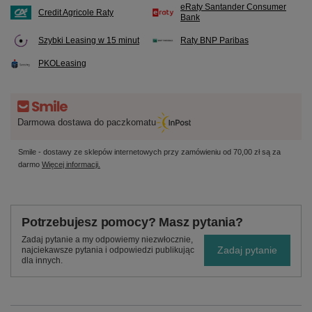
eRaty Santander Consumer
Credit Agricole Raty
Bank
Szybki Leasing w 15 minut
Raty BNP Paribas
PKOLeasing
Darmowa dostawa do paczkomatu
Smile - dostawy ze sklepów internetowych przy zamówieniu od
70,00 zł
są za
darmo
Więcej informacji.
Potrzebujesz pomocy? Masz pytania?
Zadaj pytanie a my odpowiemy niezwłocznie,
Zadaj pytanie
najciekawsze pytania i odpowiedzi publikując
dla innych.