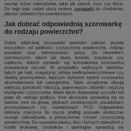
usunąć luźne zabrudzenia, takie jak piasek, kurz czy liście.
Do tego typu zadań służą osobne
zamiatarki
do chodników,
placów i powierzchni zewnętrznych.
Jak dobrać odpowiednią szorowarkę
do rodzaju powierzchni?
Dobór właściwej szorowarki powinien zależeć przede
wszystkim od wielkości czyszczonej powierzchni, rodzaju
posadzki oraz intensywności pracy. Do niewielkich
pomieszczeń, takich jak biura, łazienki, korytarze czy
zaplecza, dobrze sprawdzi się kompaktowa szorowarka
prowadzona ręcznie. W przypadku większych obiektów,
takich jak hale, magazyny, sklepy wielkopowierzchniowe czy
obiekty przemysłowe, lepszym wyborem będzie szorowarka
akumulatorowa lub samojezdna. Takie urządzenia oferują
większą szerokość roboczą, pojemniejsze zbiorniki i wyższą
wydajność czyszczenia. Warto także dopasować szczotki lub
pady do rodzaju podłoża. Inne akcesoria sprawdzą się na
betonie, inne na gresie, płytkach ceramicznych, posadzkach
przemysłowych czy wykładzinach PCV. Odpowiednio
dobrana maszyna do mycia podłóg pozwala skutecznie
usunąć zabrudzenia, a jednocześnie chronić czyszczoną
powierzchnię. Do usuwania piasku, liści i luźnych zabrudzeń z
kostki brukowej, chodników i parkingów sprawdzą się