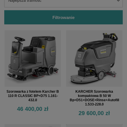
Zmień sortowanie
Najlepsza trafność
Filtrowanie
Szorowarka z fotelem Karcher B
KARCHER Szorowarka
110 R CLASSIC BP+D75 1.161-
kompaktowa B 50 W
432.0
Bp+D51+DOSE+Rinse+Autofill
1.533-228.0
46 400,00 zł
29 600,00 zł