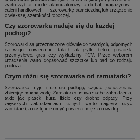
warto wybrać model akumulatorowy, a do hal, magazynów i
galerii handlowych — szorowarkę samojezdną lub urządzenie
o większej szerokości roboczej.
Czy szorowarka nadaje się do każdej
podłogi?
Szorowarki są przeznaczone głównie do twardych, odpornych
na wilgoć nawierzchni, takich jak płytki, beton, posadzki
przemysłowe, gres czy wykładziny PCV. Przed wyborem
urządzenia warto dopasować szczotkę lub pad do rodzaju
podłoża.
Czym różni się szorowarka od zamiatarki?
Szorowarka myje i szoruje podłogę, często jednocześnie
zbierając brudną wodę. Zamiatarka usuwa suche zabrudzenia,
takie jak piasek, kurz, liście czy drobne odpady. Przy
większych zabrudzeniach luźnych warto najpierw użyć
zamiatarki, a następnie umyć powierzchnię szorowarką.