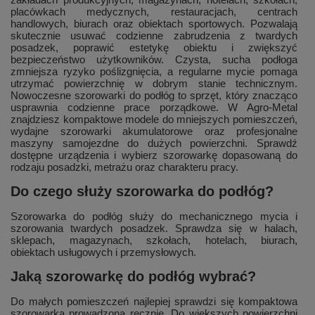
placówkach medycznych, restauracjach, centrach
handlowych, biurach oraz obiektach sportowych. Pozwalają
skutecznie usuwać codzienne zabrudzenia z twardych
posadzek, poprawić estetykę obiektu i zwiększyć
bezpieczeństwo użytkowników. Czysta, sucha podłoga
zmniejsza ryzyko poślizgnięcia, a regularne mycie pomaga
utrzymać powierzchnię w dobrym stanie technicznym.
Nowoczesne szorowarki do podłóg to sprzęt, który znacząco
usprawnia codzienne prace porządkowe. W Agro-Metal
znajdziesz kompaktowe modele do mniejszych pomieszczeń,
wydajne szorowarki akumulatorowe oraz profesjonalne
maszyny samojezdne do dużych powierzchni. Sprawdź
dostępne urządzenia i wybierz szorowarkę dopasowaną do
rodzaju posadzki, metrażu oraz charakteru pracy.
Do czego służy szorowarka do podłóg?
Szorowarka do podłóg służy do mechanicznego mycia i
szorowania twardych posadzek. Sprawdza się w halach,
sklepach, magazynach, szkołach, hotelach, biurach,
obiektach usługowych i przemysłowych.
Jaką szorowarkę do podłóg wybrać?
Do małych pomieszczeń najlepiej sprawdzi się kompaktowa
szorowarka prowadzona ręcznie. Do większych powierzchni