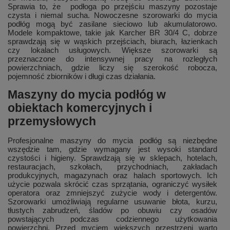
Sprawia to, że podłoga po przejściu maszyny pozostaje
czysta i niemal sucha. Nowoczesne szorowarki do mycia
podłóg mogą być zasilane sieciowo lub akumulatorowo.
Modele kompaktowe, takie jak Karcher BR 30/4 C, dobrze
sprawdzają się w wąskich przejściach, biurach, łazienkach
czy lokalach usługowych. Większe szorowarki są
przeznaczone do intensywnej pracy na rozległych
powierzchniach, gdzie liczy się szerokość robocza,
pojemność zbiorników i długi czas działania.
Maszyny do mycia podłóg w
obiektach komercyjnych i
przemysłowych
Profesjonalne maszyny do mycia podłóg są niezbędne
wszędzie tam, gdzie wymagany jest wysoki standard
czystości i higieny. Sprawdzają się w sklepach, hotelach,
restauracjach, szkołach, przychodniach, zakładach
produkcyjnych, magazynach oraz halach sportowych. Ich
użycie pozwala skrócić czas sprzątania, ograniczyć wysiłek
operatora oraz zmniejszyć zużycie wody i detergentów.
Szorowarki umożliwiają regularne usuwanie błota, kurzu,
tłustych zabrudzeń, śladów po obuwiu czy osadów
powstających podczas codziennego użytkowania
powierzchni. Przed myciem większych przestrzeni warto