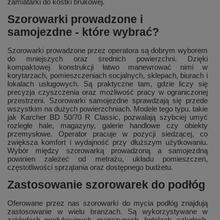
zamiatarki do kostki brukowej.
Szorowarki prowadzone i
samojezdne - które wybrać?
Szorowarki prowadzone przez operatora są dobrym wyborem
do mniejszych oraz średnich powierzchni. Dzięki
kompaktowej konstrukcji łatwo manewrować nimi w
korytarzach, pomieszczeniach socjalnych, sklepach, biurach i
lokalach usługowych. Są praktyczne tam, gdzie liczy się
precyzja czyszczenia oraz możliwość pracy w ograniczonej
przestrzeni. Szorowarki samojezdne sprawdzają się przede
wszystkim na dużych powierzchniach. Modele tego typu, takie
jak Karcher BD 50/70 R Classic, pozwalają szybciej umyć
rozległe hale, magazyny, galerie handlowe czy obiekty
przemysłowe. Operator pracuje w pozycji siedzącej, co
zwiększa komfort i wydajność przy dłuższym użytkowaniu.
Wybór między szorowarką prowadzoną a samojezdną
powinien zależeć od metrażu, układu pomieszczeń,
częstotliwości sprzątania oraz dostępnego budżetu.
Zastosowanie szorowarek do podłóg
Oferowane przez nas szorowarki do mycia podłóg znajdują
zastosowanie w wielu branżach. Są wykorzystywane w
zakładach produkcyjnych, magazynach, hotelach, szkołach,