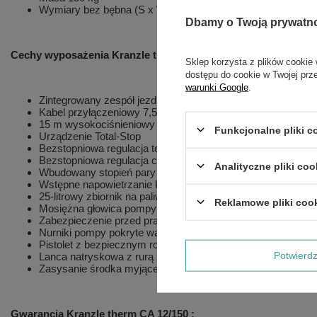
Wymiary bez bębna (S x W x G w mm) 860 x 600 x 980
Dbamy o Twoją prywatn
Cechy wyposażenia Kranzle therm CA 15/120 :
Sklep korzysta z plików cookie 
dostępu do cookie w Twojej prz
warunki Google
.
Zintegrowany zespół jezdny
Kabel przyłączeniowy 7,5 m
15 m wysokociśnieniowy wąż z oplotem stalowym,
Funkcjonalne pliki 
Urządzenie Total-Stop
Bezstopniowa regulacja temperatury
Bezstopniowa regulacja ciśnienia i ilości środka myjącego 
Analityczne pliki coo
Wbudowany stopień pary
Wstępne napowietrzanie komory spalania
25-litrowy zbiornik na paliwo z układem kontroli rezerwy
Reklamowe pliki coo
Mosiężna głowica pompy
Zabezpieczenie przed pracą na sucho
Nurniki pompy pokryte warstwą ceramiki
Pistolet z bezpiecznym rozłączaniem
Potwier
Lanca natryskowa z rurą ze stali szlachetnej
Zasysanie środka myjącego z filtrem
Gwarancja Kranzle therm CA 12/150
: