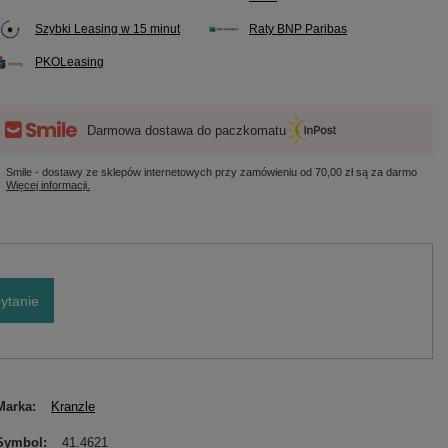
Szybki Leasing w 15 minut
Raty BNP Paribas
PKOLeasing
Darmowa dostawa do paczkomatu
Smile - dostawy ze sklepów internetowych przy zamówieniu od
70,00 zł
są za darmo
Więcej informacji.
ytanie
Marka
Kranzle
Symbol
41.4621