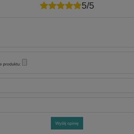
5/5
e produktu:
Wyślij opinię