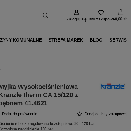
Zaloguj się
Listy zakupowe
0,00 zł
ZYNY KOMUNALNE
STREFA MAREK
BLOG
SERWIS
21
Myjka Wysokociśnieniowa
Kranzle therm CA 15/120 z
bębnem 41.4621
+ Dodaj do porównania
Dodaj do listy zakupowej
Ciśnienie robocze regulowane bezstopniowo 30 - 120 bar
Dozwolone nadciśnienie 130 bar