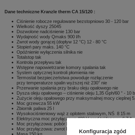
Dane techniczne Kranzle therm CA 15/120 :
Ciśnienie robocze regulowane bezstopniowo 30 - 120 bar
Wielkość dyszy 25045
Dozwolone nadciśnienie 130 bar
Wydajność wody Qmaks 900 l/h
Zwrot wody gorącej (dopływ 12 °C) 12 - 80 °C
Stopień pary maks. 140 °C
Opóźnienie wyłączenia silnika nie
Totalstop tak
Kontrola przepływu tak
Wstępne napowietrzanie komory spalania tak
System optycznej kontroli płomienia nie
Termostat bezpieczeństwa powoduje rozłączenie
przy temperaturze spalin wyższej niż 230° nie
Przerwanie spalania przy braku oleju opałowego nie
Dysza oleju opałowego – ciśnienie oleju 1,35 Gph/60 ° - 10 b
Zużycie oleju opałowego przy maksymalnej mocy cieplnej 5,3
Moc grzewcza 55 kW
Zbiornik paliwa 25 l
Wysokociśnieniowy wąż z oplotem stalowym, NŚ 8 15 m
Elektryczna moc przyłączowa 400 V prąd trójfazowy, 6,7 A,
Moc przyłączowa: pobór P 1: 3,8 kW
Moc przyłączowa: zwrot P 2: 2,7 kW
Konfiguracja zgód
Masa 150 kg