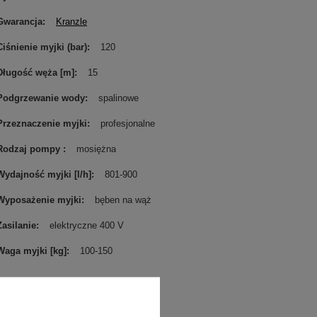
Gwarancja
Kranzle
Ciśnienie myjki (bar)
120
Długość węża [m]
15
Podgrzewanie wody
spalinowe
Przeznaczenie myjki
profesjonalne
Rodzaj pompy
mosiężna
Wydajność myjki [l/h]
801-900
Wyposażenie myjki
bęben na wąż
Zasilanie
elektryczne 400 V
Waga myjki [kg]
100-150