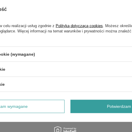
ość
w celu realizacji usług zgodnie z
Polityką dotyczącą cookies
. Możesz określi
eglądarce. Więcej informacji na temat warunków i prywatności można znaleźć
cookie (wymagane)
z zewnątrz
kie
kie
dzam wymagane
Potwierdzam 