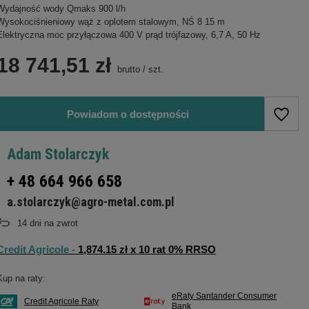
Wydajność wody Qmaks 900 l/h
Wysokociśnieniowy wąż z oplotem stalowym, NŚ 8 15 m
Elektryczna moc przyłączowa 400 V prąd trójfazowy, 6,7 A, 50 Hz
18 741,51 zł
brutto
/
szt.
Powiadom o dostępności
Adam Stolarczyk
+ 48 664 966 658
a.stolarczyk@agro-metal.com.pl
14
dni na zwrot
Credit Agricole -
1,874.15 zł x 10 rat 0% RRSO
Kup na raty:
eRaty Santander Consumer
Credit Agricole Raty
Bank