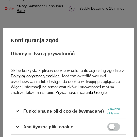
eRaty Santander Consumer
Szybki Leasing w 15 minut
Bank
Konfiguracja zgód
Potrzebujesz pomocy? Masz pytania?
Zadaj pytanie a my odpowiemy niezwłocznie,
Dbamy o Twoją prywatność
Zadaj pytanie
najciekawsze pytania i odpowiedzi publikując
dla innych.
Sklep korzysta z plików cookie w celu realizacji usług zgodnie z
Polityką dotyczącą cookies
. Możesz określić warunki
przechowywania lub dostępu do cookie w Twojej przeglądarce.
Więcej informacji na temat warunków i prywatności można
SZCZEGÓŁOWE DANE
znaleźć także na stronie
Prywatność i warunki Google
.
Marka
Cedrus
Zawsze
Funkcjonalne pliki cookie (wymagane)
aktywne
Symbol
ACC0153/01
Analityczne pliki cookie
OPINIE
(0)