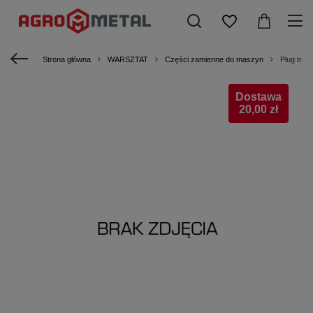
Strona główna
WARSZTAT
Części zamienne do maszyn
Pług trakt
Dostawa
20,00 zł