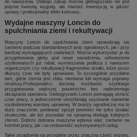
do nawożenia. Dlatego zakup mocnej glebogryzarki nie jest
jedynie kwestią wygody, ale również inwestycją w jakość
uprawy i profesjonalny efekt końcowy.
Wydajne maszyny Loncin do
spulchniania ziemi i rekultywacji
Maszyny Loncin do spulchniania ziemi sprawdzają się
zarówno podczas standardowych prac ogrodowych, jak i przy
bardziej wymagających zadaniach. Można wykorzystać je do
przygotowania gleby pod nowe nasadzenia, odświeżenia
użytkowanych już rabat, wymieszania podłoża z nawozem
organicznym czy rekultywacji fragmentów działki, które przez
dłuższy czas nie były uprawiane. To szczególnie przydatne
tam, gdzie ziemia jest zbita, nierówna lub wymaga poprawy
struktury.Profesjonaliści docenią możliwość szybkiego
przygotowania większej powierzchni bez nadmiernego
obciążania operatora. Glebogryzarki Loncin pomagają skrócić
czas pracy, a jednocześnie umożliwiają uzyskanie starannie
rozdrobnionej warstwy uprawnej. W branży ogrodniczej ma to
duże znaczenie, ponieważ sprzęt powinien nie tylko działać
skutecznie, ale też pozwalać na sprawną obsługę kolejnych
zleceń. Dobrze dobrana maszyna wpływa więc zarówno na
komfort pracy, jak i na rentowność wykonywanych usług.
Takie urządzenia są przydatne przez znaczną część sezonu.