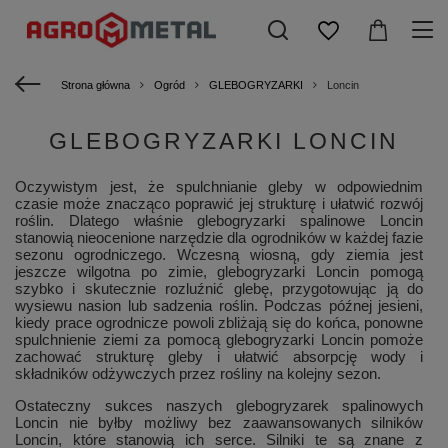
Strona główna
Ogród
GLEBOGRYZARKI
Loncin
GLEBOGRYZARKI LONCIN
Oczywistym jest, że spulchnianie gleby w odpowiednim
czasie może znacząco poprawić jej strukturę i ułatwić rozwój
roślin. Dlatego właśnie glebogryzarki spalinowe Loncin
stanowią nieocenione narzędzie dla ogrodników w każdej fazie
sezonu ogrodniczego. Wczesną wiosną, gdy ziemia jest
jeszcze wilgotna po zimie, glebogryzarki Loncin pomogą
szybko i skutecznie rozluźnić glebę, przygotowując ją do
wysiewu nasion lub sadzenia roślin. Podczas późnej jesieni,
kiedy prace ogrodnicze powoli zbliżają się do końca, ponowne
spulchnienie ziemi za pomocą glebogryzarki Loncin pomoże
zachować strukturę gleby i ułatwić absorpcję wody i
składników odżywczych przez rośliny na kolejny sezon.
Ostateczny sukces naszych glebogryzarek spalinowych
Loncin nie byłby możliwy bez zaawansowanych silników
Loncin, które stanowią ich serce. Silniki te są znane z