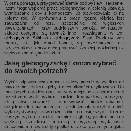
Wiosną pomagają przygotować ziemię pod wysiew i sadzenie,
latem mogą wspierać prace pielęgnacyjne, a jesienią ułatwiają
wymieszanie gleby z kompostem lub przygotowanie jej na
kolejny rok. W porównaniu z pracą ręczną różnica jest
zauważalna od razu, szczególnie na większych
powierzchniach i przy trudniejszym podłożu. W naszym
sklepie dostępne są również inne rozwiązania, w tym
glebogryzarki Stihl
oraz
glebogryzarki Stiga
. Produkty tych
marek, tak, jak marki Loncin, są przeznaczone dla
użytkowników, którzy chcą pracować szybciej, dokładniej i z
większą kontrolą nad efektem.
Jaką glebogryzarkę Loncin wybrać
do swoich potrzeb?
Wybór odpowiedniego modelu zależy przede wszystkim od
powierzchni, rodzaju gleby i częstotliwości użytkowania. Do
mniejszych ogrodów oraz pracy w miejscach o ograniczonej
przestrzeni warto wybrać bardziej kompaktową maszynę,
którą łatwo prowadzić i manewrować między rabatami,
grządkami lub nasadzeniami. Jeśli jednak sprzęt ma być
wykorzystywany zawodowo albo na większym terenie,
lepszym wyborem będzie mocniejsza glebogryzarka Loncin o
większej szerokości roboczej i wyższej wydajności.
Znaczenie ma również typ podłoża. Lekka, piaszczysta gleba