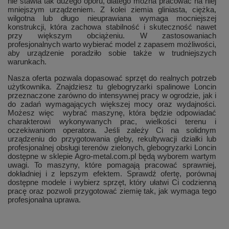
nie stawia tak dużego oporu, dlatego można pracować na niej
mniejszym urządzeniem. Z kolei ziemia gliniasta, ciężka,
wilgotna lub długo nieuprawiana wymaga mocniejszej
konstrukcji, która zachowa stabilność i skuteczność nawet
przy większym obciążeniu. W zastosowaniach
profesjonalnych warto wybierać model z zapasem możliwości,
aby urządzenie poradziło sobie także w trudniejszych
warunkach.
Nasza oferta pozwala dopasować sprzęt do realnych potrzeb
użytkownika. Znajdziesz tu glebogryzarki spalinowe Loncin
przeznaczone zarówno do intensywnej pracy w ogrodzie, jak i
do zadań wymagających większej mocy oraz wydajności.
Możesz więc wybrać maszynę, która będzie odpowiadać
charakterowi wykonywanych prac, wielkości terenu i
oczekiwaniom operatora. Jeśli zależy Ci na solidnym
urządzeniu do przygotowania gleby, rekultywacji działki lub
profesjonalnej obsługi terenów zielonych, glebogryzarki Loncin
dostępne w sklepie Agro-metal.com.pl będą wyborem wartym
uwagi. To maszyny, które pomagają pracować sprawniej,
dokładniej i z lepszym efektem. Sprawdź ofertę, porównaj
dostępne modele i wybierz sprzęt, który ułatwi Ci codzienną
pracę oraz pozwoli przygotować ziemię tak, jak wymaga tego
profesjonalna uprawa.