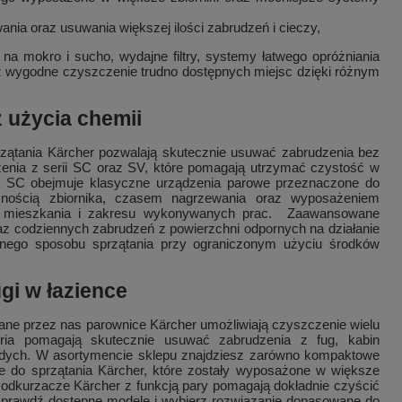
a oraz usuwania większej ilości zabrudzeń i cieczy,
 mokro i sucho, wydajne filtry, systemy łatwego opróżniania
eż wygodne czyszczenie trudno dostępnych miejsc dzięki różnym
 użycia chemii
zątania Kärcher pozwalają skutecznie usuwać zabrudzenia bez
zenia z serii SC oraz SV, które pomagają utrzymać czystość w
ia SC obejmuje klasyczne urządzenia parowe przeznaczone do
mnością zbiornika, czasem nagrzewania oraz wyposażeniem
i mieszkania i zakresu wykonywanych prac. Zaawansowane
z codziennych zabrudzeń z powierzchni odpornych na działanie
dnego sposobu sprzątania przy ograniczonym użyciu środków
gi w łazience
ne przez nas parownice Kärcher umożliwiają czyszczenie wielu
oria pomagają skutecznie usuwać zabrudzenia z fug, kabin
ardych. W asortymencie sklepu znajdziesz zarówno kompaktowe
e do sprzątania Kärcher, które zostały wyposażone w większe
e odkurzacze Kärcher z funkcją pary pomagają dokładnie czyścić
Sprawdź dostępne modele i wybierz rozwiązanie dopasowane do