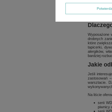
pozwalają wygo
SE, przeznacz
Potwier
materiałowych
sprzątającego
Dlaczego
Wyposażone w 
drobnych zani
które zwiększa
tapicerki, dy
alergików, wł
bardziej rozb
Jakie od
Jeśli interes
zastosowań –
warsztacie. D
wykonywanych
Na liście ofer
serii W
piwnicy
serii W