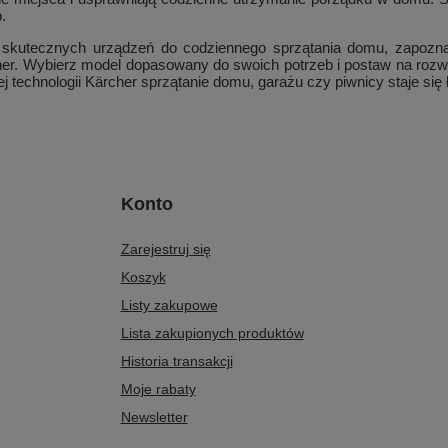
.
 skutecznych urządzeń do codziennego sprzątania domu, zapozna
r. Wybierz model dopasowany do swoich potrzeb i postaw na rozwiąz
technologii Kärcher sprzątanie domu, garażu czy piwnicy staje się ł
Konto
Zarejestruj się
Koszyk
Listy zakupowe
Lista zakupionych produktów
Historia transakcji
Moje rabaty
Newsletter