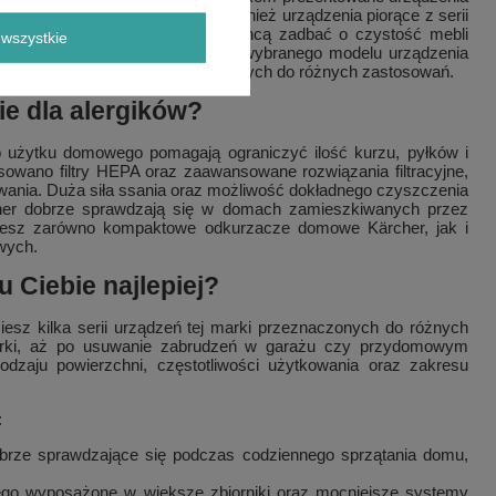
ie Agro-Metal.pl dostępne są również urządzenia piorące z serii
ne rozwiązanie dla osób, które chcą zadbać o czystość mebli
wszystkie
te podkreślenia, niezależnie od wybranego modelu urządzenia
okim wyborem akcesoriów dopasowanych do różnych zastosowań.
e dla alergików?
 użytku domowego pomagają ograniczyć ilość kurzu, pyłków i
wano filtry HEPA oraz zaawansowane rozwiązania filtracyjne,
owania. Duża siła ssania oraz możliwość dokładnego czyszczenia
rcher dobrze sprawdzają się w domach zamieszkiwanych przez
jdziesz zarówno kompaktowe odkurzacze domowe Kärcher, jak i
wych.
 Ciebie najlepiej?
iesz kilka serii urządzeń tej marki przeznaczonych do różnych
cerki, aż po usuwanie zabrudzeń w garażu czy przydomowym
zaju powierzchni, częstotliwości użytkowania oraz zakresu
:
rze sprawdzające się podczas codziennego sprzątania domu,
go wyposażone w większe zbiorniki oraz mocniejsze systemy