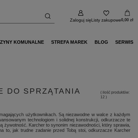
Zaloguj się
Listy zakupowe
0,00 zł
ZYNY KOMUNALNE
STREFA MAREK
BLOG
SERWIS
 DO SPRZĄTANIA
( ilość produktów:
12
)
wymagających użytkownikach. Są niezawodne w walce z każdym
ansowanym technologiom i solidnej konstrukcji, odkurzacze te
ługą żywotność. Karcher to synonim niezawodności, który sprawia,
na to, jak trudne zadanie przed Tobą stoi, odkurzacze Karcher