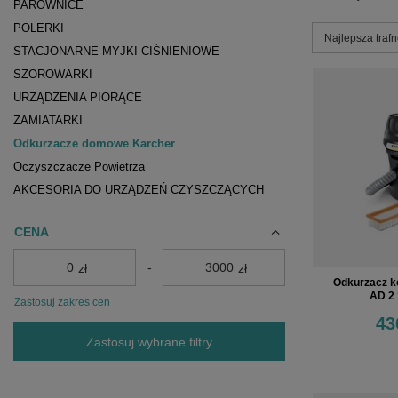
PAROWNICE
POLERKI
Zmień sortowa
Najlepsza traf
STACJONARNE MYJKI CIŚNIENIOWE
SZOROWARKI
URZĄDZENIA PIORĄCE
ZAMIATARKI
Odkurzacze domowe Karcher
Oczyszczacze Powietrza
AKCESORIA DO URZĄDZEŃ CZYSZCZĄCYCH
CENA
-
zł
zł
Odkurzacz k
AD 2 
Zastosuj zakres cen
43
Zastosuj wybrane filtry