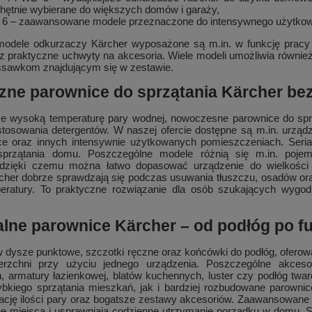
i, chętnie wybierane do większych domów i garaży,
 6 – zaawansowane modele przeznaczone do intensywnego użytkowani
odele odkurzaczy Kärcher wyposażone są m.in. w funkcję pracy na
az praktyczne uchwyty na akcesoria. Wiele modeli umożliwia równi
sawkom znajdującym się w zestawie.
zne parownice do sprzątania Kärcher bez
e wysoką temperaturę pary wodnej, nowoczesne parownice do spr
stosowania detergentów. W naszej ofercie dostępne są m.in. urząd
nce oraz innych intensywnie użytkowanych pomieszczeniach. Ser
sprzątania domu. Poszczególne modele różnią się m.in. poje
dzięki czemu można łatwo dopasować urządzenie do wielkośc
cher dobrze sprawdzają się podczas usuwania tłuszczu, osadów ora
eratury. To praktyczne rozwiązanie dla osób szukających wygo
lne parownice Kärcher – od podłóg po fu
dysze punktowe, szczotki ręczne oraz końcówki do podłóg, oferowa
erzchni przy użyciu jednego urządzenia. Poszczególne akces
, armatury łazienkowej, blatów kuchennych, luster czy podłóg tw
bkiego sprzątania mieszkań, jak i bardziej rozbudowane parownic
ulację ilości pary oraz bogatsze zestawy akcesoriów. Zaawansowan
ne miejsca i usprawniają codzienne utrzymanie porządku w domu. 