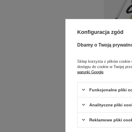
Konfiguracja zgód
Dbamy o Twoją prywatn
Odkurzac
Premiu
1 1
Sklep korzysta z plików cookie 
dostępu do cookie w Twojej prz
warunki Google
.
Inwestując w o
garażu, wars
Funkcjonalne pliki 
mokrych zabr
efektywność or
Analityczne pliki coo
Niezawod
Reklamowe pliki coo
Do Twojej dys
codziennego s
zwykle wybier