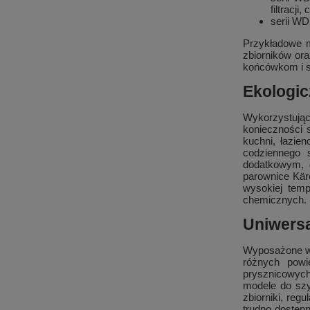
filtracj
serii WD
Przykładowe m
zbiorników or
końcówkom i s
Ekologic
Wykorzystując
konieczności 
kuchni, łazie
codziennego 
dodatkowym, 
parownice Kär
wysokiej temp
chemicznych.
Uniwersa
Wyposażone w 
różnych powi
prysznicowych
modele do szy
zbiorniki, reg
trudno dostęp