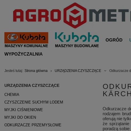
OGRÓD
WYPOŻYCZALNIA
Jesteś tutaj:
Strona główna
URZĄDZENIA CZYSZCZĄCE
Odkurzacze 
ODKUR
URZĄDZENIA CZYSZCZĄCE
KÄRC
CHEMIA
CZYSZCZENIE SUCHYM LODEM
Odkurzacze do
MYJKI CIŚNIENIOWE
rodzajem brud
MYJKI DO OKIEN
oferują nie ty
że sprzątanie
ODKURZACZE PRZEMYSŁOWE
poradzą sobie 