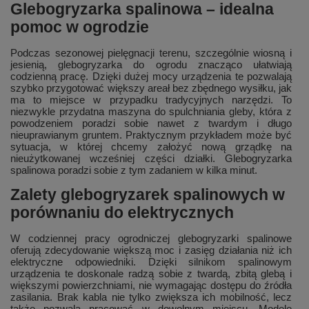
Glebogryzarka spalinowa – idealna
pomoc w ogrodzie
Podczas sezonowej pielęgnacji terenu, szczególnie wiosną i
jesienią, glebogryzarka do ogrodu znacząco ułatwiają
codzienną pracę. Dzięki dużej mocy urządzenia te pozwalają
szybko przygotować większy areał bez zbędnego wysiłku, jak
ma to miejsce w przypadku tradycyjnych narzędzi. To
niezwykle przydatna maszyna do spulchniania gleby, która z
powodzeniem poradzi sobie nawet z twardym i długo
nieuprawianym gruntem. Praktycznym przykładem może być
sytuacja, w której chcemy założyć nową grządkę na
nieużytkowanej wcześniej części działki. Glebogryzarka
spalinowa poradzi sobie z tym zadaniem w kilka minut.
Zalety glebogryzarek spalinowych w
porównaniu do elektrycznych
W codziennej pracy ogrodniczej glebogryzarki spalinowe
oferują zdecydowanie większą moc i zasięg działania niż ich
elektryczne odpowiedniki. Dzięki silnikom spalinowym
urządzenia te doskonale radzą sobie z twardą, zbitą glebą i
większymi powierzchniami, nie wymagając dostępu do źródła
zasilania. Brak kabla nie tylko zwiększa ich mobilność, lecz
także pozwala pracować w dowolnym miejscu. Modele