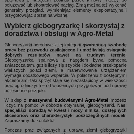
poluzować lub skontrolować naciąg. Zimą można też wykonać
generalny przegląd, wymieniając elementy eksploatacyjne i
przygotowując sprzęt na wiosnę.
Wybierz glebogryzarkę i skorzystaj z
doradztwa i obsługi w Agro-Metal
Glebogryzarki ogrodowe z tej kategorii
gwarantują swobodę
pracy bez przewodu zasilającego i umożliwiają osiąganie
dobrych rezultatów nawet na trudnym terenie
.
Glebogryzarka spalinowa z napędem bywa pomocna
zwłaszcza tam, gdzie liczy się szybkie i dokładne przekopanie
większych połaci ziemi, a manewrowanie urządzeniem
wymaga dodatkowego wsparcia. W połączeniu z dostępnymi
akcesoriami taki sprzęt staje się niezastąpiony w większości
prac ogrodniczych – od wiosennych przygotowań pod uprawę
po jesienne porządki.
W sklep z
maszynami budowlanymi Agro-Metal
możesz
liczyć na pomoc w doborze optymalnej glebogryzarki.
Nasi
specjaliści doradzą w kwestii mocy silnika, dostępnych
akcesoriów oraz charakterystyki poszczególnych modeli
.
Zapraszamy do kontaktu!
Podczas prac związanych z uprawą ziemi glebogryzarki