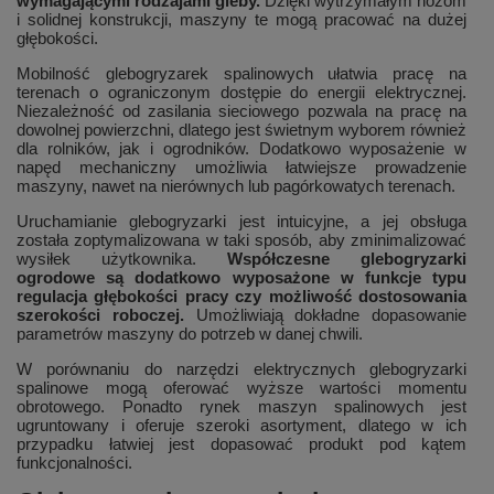
wymagającymi rodzajami gleby.
Dzięki wytrzymałym nożom
i solidnej konstrukcji, maszyny te mogą pracować na dużej
głębokości.
Mobilność glebogryzarek spalinowych ułatwia pracę na
terenach o ograniczonym dostępie do energii elektrycznej.
Niezależność od zasilania sieciowego pozwala na pracę na
dowolnej powierzchni, dlatego jest świetnym wyborem również
dla rolników, jak i ogrodników. Dodatkowo wyposażenie w
napęd mechaniczny umożliwia łatwiejsze prowadzenie
maszyny, nawet na nierównych lub pagórkowatych terenach.
Uruchamianie glebogryzarki jest intuicyjne, a jej obsługa
została zoptymalizowana w taki sposób, aby zminimalizować
wysiłek użytkownika.
Współczesne glebogryzarki
ogrodowe są dodatkowo wyposażone w funkcje typu
regulacja głębokości pracy czy możliwość dostosowania
szerokości roboczej.
Umożliwiają dokładne dopasowanie
parametrów maszyny do potrzeb w danej chwili.
W porównaniu do narzędzi elektrycznych glebogryzarki
spalinowe mogą oferować wyższe wartości momentu
obrotowego. Ponadto rynek maszyn spalinowych jest
ugruntowany i oferuje szeroki asortyment, dlatego w ich
przypadku łatwiej jest dopasować produkt pod kątem
funkcjonalności.