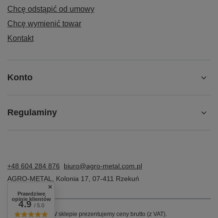
Chcę odstąpić od umowy
Chcę wymienić towar
Kontakt
Konto
Regulaminy
+48 604 284 876
biuro@agro-metal.com.pl
AGRO-METAL
,
Kolonia 17
,
07-411
Rzekuń
Prawdziwe
opinie klientów
4.9
/ 5.0
W sklepie prezentujemy ceny brutto (z VAT).