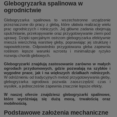
Glebogryzarka spalinowa w
ogrodnictwie
Glebogryzarka spalinowa to wszechstronne urządzenie
przeznaczone do pracy z glebą, które ułatwia realizację wielu
prac ogrodniczych i rolniczych. Jej główne zadania obejmują
spulchnianie, przekopywanie oraz przygotowywanie ziemi pod
uprawę. Dzięki specjalnym ostrzom glebogryzarka efektywnie
miesza wierzchnią warstwę gleby, poprawiając jej strukturę i
napowietrzenie. Odpowiednio przygotowana gleba zapewnia
roślinom lepsze warunki wzrostu i minimalizuje ryzyko
rozwoju chorób glebowych.
Glebogryzarki znajdują zastosowanie zarówno w małych
ogrodach przydomowych, gdzie pozwalają na szybkie i
wygodne prace, jak i na większych działkach rolniczych.
W odróżnieniu od tradycyjnych metod przygotowywania gleby,
glebogryzarka ogrodowa pozwala zaoszczędzić czas i
wysiłek, a jednocześnie zapewnia znacznie lepsze efekty.
W naszej ofercie znajdziesz glebogryzarki spalinowe,
które wyróżniają się dużą mocą, trwałością oraz
mobilnością.
Podstawowe założenia mechaniczne