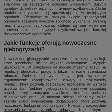
spalinowe są szczególnie polecane właścicielom dużych
ogrodów, działek rekreacyjnych i terenów użytkowych. Z kolei
modele elektryczne lepiej sprawdzają się w mniejszych
ogrodach. Oferowane w naszym sklepie glebogryzarki
ogrodowe spalinowe wyróżnia solidność wykonania, wysoką
moc i wygoda użytkowania, dlatego są one wybierane
zarówno przez początkujących użytkowników, jak i bardziej
doświadczonych ogrodników.
Jakie funkcje oferują nowoczesne
glebogryzarki?
Nowoczesne glebogryzarki spalinowe oferują szereg funkcji,
które przekładają się na większą efektywność i wygodę
użytkowania. W zależności od modelu możemy liczyć na
regulację głębokości pracy, a także na różne szerokości
robocze. Wiele modeli wyposażonych jest również w
ergonomicznie zaprojektowane uchwyty z możliwością
regulacji, która pozwala dostosować urządzenie do wzrostu
użytkownika. Niektóre glebogryzarki spalinowe posiadają
napęd, który znacząco zwiększa komfort podczas
długotrwałych prac. W naszym sklepie oferujemy także
szeroki wybór wyposażenia dodatkowego, które pozwala
rozszerzyć funkcjonalność urządzeń. Polecamy szczególnie
akcesoria do glebogryzarek ogrodowych
, dzięki którym z