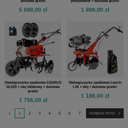
dostawa gratis!
pompowane + dostawa gratis!
5 699,00 zł
1 899,00 zł
Glebogryzarka spalinowa CEDRUS
Glebogryzarka spalinowa Loncin
GL500 + olej silnikowy + dostawa
L36 + olej + dostawa gratis!
gratis!
1 186,00 zł
1 756,00 zł
1
2
3
4
5
6
7
Następna strona