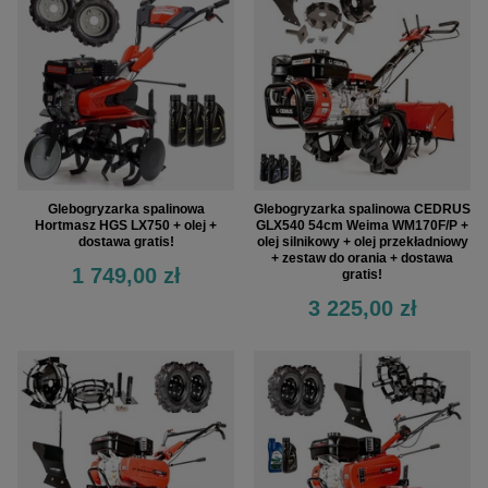
Glebogryzarka spalinowa
Glebogryzarka spalinowa CEDRUS
Hortmasz HGS LX750 + olej +
GLX540 54cm Weima WM170F/P +
dostawa gratis!
olej silnikowy + olej przekładniowy
+ zestaw do orania + dostawa
1 749,00 zł
gratis!
3 225,00 zł