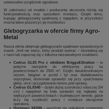
uniwersalne urządzenie ogrodowe.
W zależności od modelu i producenta akcesoria różnią się
funkcjonalnością oraz sposobem montażu. Dzięki temu,
kupując glebogryzarkę spalinową z napędem, w przyszłości
można łatwo poszerzyć jej możliwości.
Glebogryzarka w ofercie firmy Agro-
Metal
Nasza oferta obejmuje glebogryzarki spalinowe sprawdzonych
marek. Jeśli nie wiesz, który produkt wybrać – skontaktuj się
z nami lub zapoznaj się z kilkoma niezawodnymi modelami.
Cedrus GL03 Pro z silnikiem Briggs&Stratton
– to
potężne narzędzie do efektywnej pracy na
powierzchniach do 2500 m². Dzięki dwukierunkowym
nożom, biegowi w przód i tył oraz dodatkowemu
osprzętowi, doskonale sprawdzi się przy spulchnianiu
gleby, orce i przygotowaniu terenu pod uprawy,
Cedrus GLX540
– dzięki dużej szerokości roboczej (54
cm) i napędowi na koła sprawdzi się najlepiej na
większych powierzchniach i trudniejszym terenie, gdzie
liczy się szybkość pracy i mniejsze obciążenie
operatora,
Hortmasz X620N
– wyróżnia się unikalnym systemem