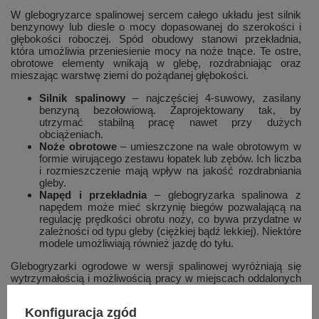
W glebogryzarce spalinowej sercem całego układu jest silnik
benzynowy lub diesle o mocy dopasowanej do szerokości i
głębokości roboczej. Spód obudowy stanowi przekładnia,
która umożliwia przeniesienie mocy na noże tnące. Te ostre,
obrotowe elementy wnikają w glebę, rozdrabniając oraz
mieszając warstwę ziemi do pożądanej głębokości.
Silnik spalinowy
– najczęściej 4-suwowy, zasilany
benzyną bezołowiową. Zaprojektowany tak, by
utrzymać stabilną pracę nawet przy dużych
obciążeniach.
Noże obrotowe
– umieszczone na wale obrotowym w
formie wirującego zestawu łopatek lub zębów. Ich liczba
i rozmieszczenie mają wpływ na jakość rozdrabniania
gleby.
Napęd i przekładnia
– glebogryzarka spalinowa z
napędem może mieć skrzynię biegów pozwalającą na
regulację prędkości obrotu noży, co bywa przydatne w
zależności od typu gleby (ciężkiej bądź lekkiej). Niektóre
modele umożliwiają również jazdę do tyłu.
Glebogryzarki ogrodowe w wersji spalinowej wyróżniają się
wytrzymałością i możliwością pracy w miejscach oddalonych
od zabudowań. Brak kabla zasilającego stwarza znacznie
większą swobodę poruszania się po działce.
Konfiguracja zgód