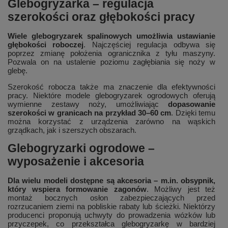
Glebogryzarka – regulacja
szerokości oraz głębokości pracy
Wiele glebogryzarek spalinowych umożliwia ustawianie
głębokości roboczej
. Najczęściej regulacja odbywa się
poprzez zmianę położenia ogranicznika z tyłu maszyny.
Pozwala on na ustalenie poziomu zagłębiania się noży w
glebę.
Szerokość robocza także ma znaczenie dla efektywności
pracy. Niektóre modele glebogryzarek ogrodowych oferują
wymienne zestawy noży, umożliwiając
dopasowanie
szerokości w granicach na przykład 30–60 cm
. Dzięki temu
można korzystać z urządzenia zarówno na wąskich
grządkach, jak i szerszych obszarach.
Glebogryzarki ogrodowe –
wyposażenie i akcesoria
Dla wielu modeli dostępne są akcesoria – m.in. obsypnik,
który wspiera formowanie zagonów
. Możliwy jest też
montaż bocznych osłon zabezpieczających przed
rozrzucaniem ziemi na pobliskie rabaty lub ścieżki. Niektórzy
producenci proponują uchwyty do prowadzenia wózków lub
przyczepek, co przekształca glebogryzarkę w bardziej