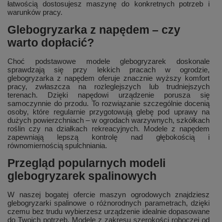
łatwością dostosujesz maszynę do konkretnych potrzeb i
warunków pracy.
Glebogryzarka z napędem – czy
warto dopłacić?
Choć podstawowe modele glebogryzarek doskonale
sprawdzają się przy lekkich pracach w ogrodzie,
glebogryzarka z napędem oferuje znacznie wyższy komfort
pracy, zwłaszcza na rozleglejszych lub trudniejszych
terenach. Dzięki napędowi urządzenie porusza się
samoczynnie do przodu. To rozwiązanie szczególnie docenią
osoby, które regularnie przygotowują glebę pod uprawy na
dużych powierzchniach – w ogrodach warzywnych, szkółkach
roślin czy na działkach rekreacyjnych. Modele z napędem
zapewniają lepszą kontrolę nad głębokością i
równomiernością spulchniania.
Przegląd popularnych modeli
glebogryzarek spalinowych
W naszej bogatej ofercie maszyn ogrodowych znajdziesz
glebogryzarki spalinowe o różnorodnych parametrach, dzięki
czemu bez trudu wybierzesz urządzenie idealnie dopasowane
do Twoich potrzeb. Modele z zakresu szerokości roboczej od