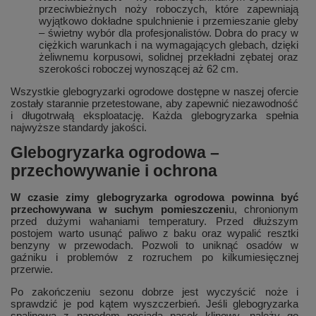
przeciwbieżnych noży roboczych, które zapewniają
wyjątkowo dokładne spulchnienie i przemieszanie gleby
– świetny wybór dla profesjonalistów. Dobra do pracy w
ciężkich warunkach i na wymagających glebach, dzięki
żeliwnemu korpusowi, solidnej przekładni zębatej oraz
szerokości roboczej wynoszącej aż 62 cm.
Wszystkie glebogryzarki ogrodowe dostępne w naszej ofercie
zostały starannie przetestowane, aby zapewnić niezawodność
i długotrwałą eksploatację. Każda glebogryzarka spełnia
najwyższe standardy jakości.
Glebogryzarka ogrodowa –
przechowywanie i ochrona
W czasie zimy glebogryzarka ogrodowa powinna być
przechowywana w suchym pomieszczeni
u, chronionym
przed dużymi wahaniami temperatury. Przed dłuższym
postojem warto usunąć paliwo z baku oraz wypalić resztki
benzyny w przewodach. Pozwoli to uniknąć osadów w
gaźniku i problemów z rozruchem po kilkumiesięcznej
przerwie.
Po zakończeniu sezonu dobrze jest wyczyścić noże i
sprawdzić je pod kątem wyszczerbień. Jeśli glebogryzarka
spalinowa z napędem posiada pasek klinowy, należy go