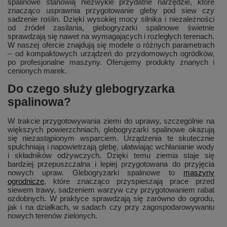
spalinowe stanowią niezwykle przydatne narzędzie, które
znacząco usprawnia przygotowanie gleby pod siew czy
sadzenie roślin. Dzięki wysokiej mocy silnika i niezależności
od źródeł zasilania, glebogryzarki spalinowe świetnie
sprawdzają się nawet na wymagających i rozległych terenach.
W naszej ofercie znajdują się modele o różnych parametrach
– od kompaktowych urządzeń do przydomowych ogródków,
po profesjonalne maszyny. Oferujemy produkty znanych i
cenionych marek.
Do czego służy glebogryzarka
spalinowa?
W trakcie przygotowywania ziemi do uprawy, szczególnie na
większych powierzchniach, glebogryzarki spalinowe okazują
się niezastąpionym wsparciem. Urządzenia te skutecznie
spulchniają i napowietrzają glebę, ułatwiając wchłanianie wody
i składników odżywczych. Dzięki temu ziemia staje się
bardziej przepuszczalna i lepiej przygotowana do przyjęcia
nowych upraw. Glebogryzarki spalinowe to
maszyny
ogrodnicze
, które znacząco przyspieszają prace przed
siewem trawy, sadzeniem warzyw czy przygotowaniem rabat
ozdobnych. W praktyce sprawdzają się zarówno do ogrodu,
jak i na działkach, w sadach czy przy zagospodarowywaniu
nowych terenów zielonych.