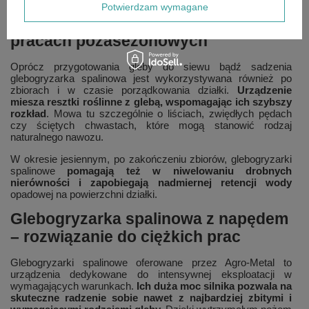
Potwierdzam wymagane
Glebogryzarka spalinowa przy
pracach pozasezonowych
Oprócz przygotowania gleby do siewu bądź sadzenia
glebogryzarka spalinowa jest wykorzystywana również po
zbiorach i w czasie porządkowania działki.
Urządzenie
miesza resztki roślinne z glebą, wspomagając ich szybszy
rozkład
. Mowa tu szczególnie o liściach, zwiędłych pędach
czy ściętych chwastach, które mogą stanowić rodzaj
naturalnego nawozu.
W okresie jesiennym, po zakończeniu zbiorów, glebogryzarki
spalinowe
pomagają też w niwelowaniu drobnych
nierówności i zapobiegają nadmiernej retencji wody
opadowej na powierzchni działki.
Glebogryzarka spalinowa z napędem
– rozwiązanie do ciężkich prac
Glebogryzarki spalinowe oferowane przez Agro-Metal to
urządzenia dedykowane do intensywnej eksploatacji w
wymagających warunkach.
Ich duża moc silnika pozwala na
skuteczne radzenie sobie nawet z najbardziej zbitymi i