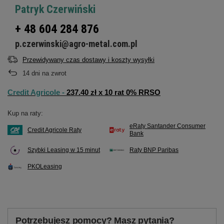
Patryk Czerwiński
+ 48 604 284 876
p.czerwinski@agro-metal.com.pl
Przewidywany czas dostawy i koszty wysyłki
14
dni na zwrot
Credit Agricole -
237.40 zł x 10 rat 0% RRSO
Kup na raty:
eRaty Santander Consumer
Credit Agricole Raty
Bank
Szybki Leasing w 15 minut
Raty BNP Paribas
PKOLeasing
Potrzebujesz pomocy? Masz pytania?