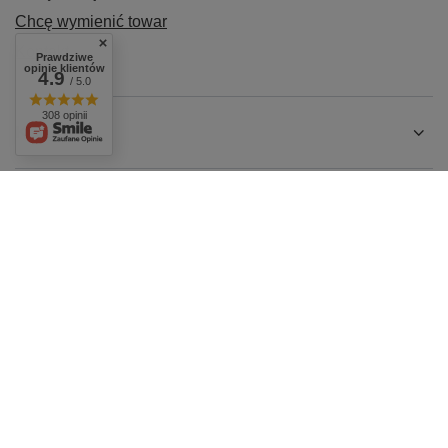
Chcę wymienić towar
Kontakt
Prawdziwe
opinie klientów
4.9
/ 5.0
308 opinii
Konto
Regulaminy
+48 604 284 876
biuro@agro-metal.com.pl
AGRO-METAL
,
Kolonia 17
,
07-411
Rzekuń
W sklepie prezentujemy ceny brutto (z VAT).