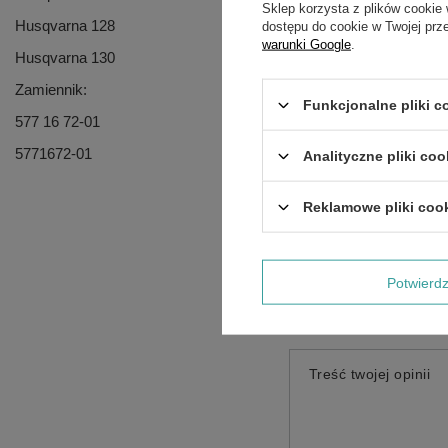
Sklep korzysta z plików cookie 
Husqvarna 128
dostępu do cookie w Twojej prz
warunki Google
.
Husqvarna 130
Zamiennik:
Funkcjonalne pliki 
577 16 72-01
5771672-01
Analityczne pliki coo
Reklamowe pliki coo
Potwier
Treść twojej opinii