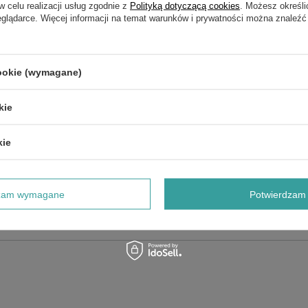
w celu realizacji usług zgodnie z
Polityką dotyczącą cookies
. Możesz określi
eglądarce. Więcej informacji na temat warunków i prywatności można znaleźć
cookie (wymagane)
kie
kie
NAPISZ SWOJĄ OPINIĘ
Twoja ocena:
dzam wymagane
Potwierdzam 
5/5