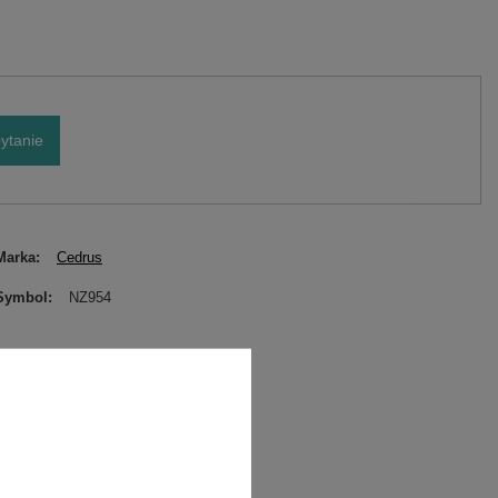
ytanie
Marka
Cedrus
Symbol
NZ954