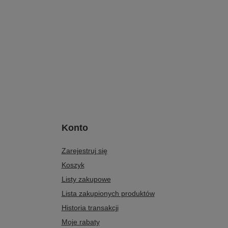
Konto
Zarejestruj się
Koszyk
Listy zakupowe
Lista zakupionych produktów
Historia transakcji
Moje rabaty