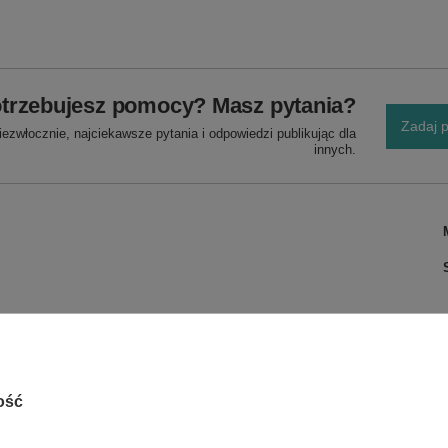
trzebujesz pomocy? Masz pytania?
Zadaj p
ezwłocznie, najciekawsze pytania i odpowiedzi publikując dla
innych.
ość