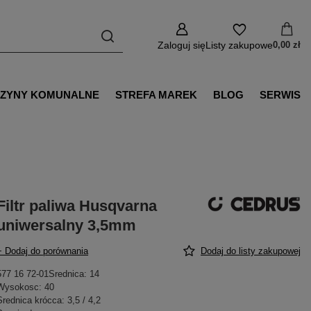
Zaloguj się
Listy zakupowe
0,00 zł
ZYNY KOMUNALNE
STREFA MAREK
BLOG
SERWIS
Filtr paliwa Husqvarna
uniwersalny 3,5mm
+ Dodaj do porównania
Dodaj do listy zakupowej
577 16 72-01Srednica: 14
Wysokosc: 40
Srednica krócca: 3,5 / 4,2