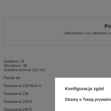
Po
Zadaj pytanie a my odpowiemy ni
Średnica: 14
Wysokość: 40
Średnica króćca: 3,5 / 4,2
Pasuje do:
Husqvarna 120 Mark II
Konfiguracja zgód
Husqvarna 236
Dbamy o Twoją prywatn
Husqvarna 235 E
Husqvarna 240 E