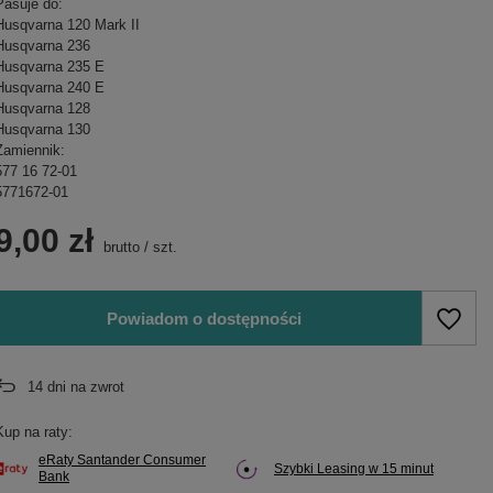
Pasuje do:
Husqvarna 120 Mark II
Husqvarna 236
Husqvarna 235 E
Husqvarna 240 E
Husqvarna 128
Husqvarna 130
Zamiennik:
577 16 72-01
5771672-01
9,00 zł
brutto
/
szt.
Powiadom o dostępności
14
dni na zwrot
Kup na raty:
eRaty Santander Consumer
Szybki Leasing w 15 minut
Bank