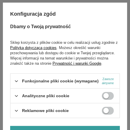
Konfiguracja zgód
OPIS
Dbamy o Twoją prywatność
Sprężyna cięgna regulatora Loncin G200F G210FA E5
LC50ZB60-4.5Q LC80WB30-4.5Q LC168F-2H G200F(D)
G160F(D) LC50ZB23-3.1Q LC80ZB20-3.1Q H200 LC170F(D)S
Sklep korzysta z plików cookie w celu realizacji usług zgodnie z
LC170F zam.171610002-T040 CZĘŚĆ ORYGINALNA
Polityką dotyczącą cookies
. Możesz określić warunki
przechowywania lub dostępu do cookie w Twojej przeglądarce.
Więcej informacji na temat warunków i prywatności można
znaleźć także na stronie
Prywatność i warunki Google
.
SZCZEGÓŁOWE DANE
Zawsze
OPINIE
(0)
Funkcjonalne pliki cookie (wymagane)
aktywne
Analityczne pliki cookie
OSTATNIO OGLĄDANE
Reklamowe pliki cookie
Sprężyna Loncin cięgna regulatora G200F G210FA