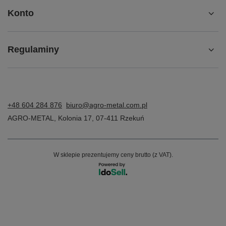
Konto
Regulaminy
+48 604 284 876
biuro@agro-metal.com.pl
AGRO-METAL
,
Kolonia 17
,
07-411
Rzekuń
W sklepie prezentujemy ceny brutto (z VAT).