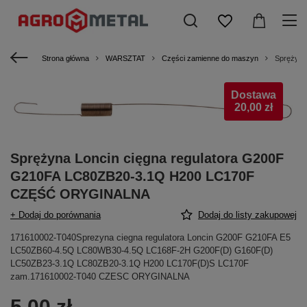
Strona główna
WARSZTAT
Części zamienne do maszyn
Sprężyna
Dostawa
20,00 zł
Sprężyna Loncin cięgna regulatora G200F
G210FA LC80ZB20-3.1Q H200 LC170F
CZĘŚĆ ORYGINALNA
+ Dodaj do porównania
Dodaj do listy zakupowej
171610002-T040Sprezyna ciegna regulatora Loncin G200F G210FA E5
LC50ZB60-4.5Q LC80WB30-4.5Q LC168F-2H G200F(D) G160F(D)
LC50ZB23-3.1Q LC80ZB20-3.1Q H200 LC170F(D)S LC170F
zam.171610002-T040 CZESC ORYGINALNA
5,00 zł