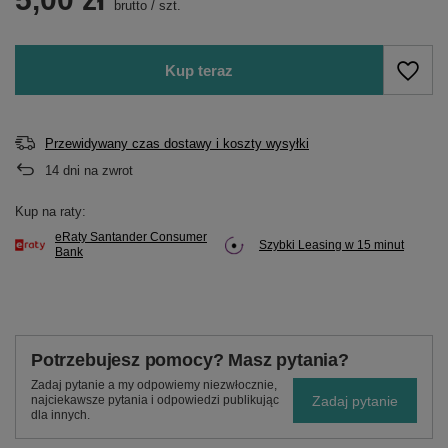
brutto
/
szt.
Kup teraz
Przewidywany czas dostawy i koszty wysyłki
14
dni na zwrot
Kup na raty:
eRaty Santander Consumer
Szybki Leasing w 15 minut
Bank
Potrzebujesz pomocy? Masz pytania?
Zadaj pytanie a my odpowiemy niezwłocznie,
Zadaj pytanie
najciekawsze pytania i odpowiedzi publikując
dla innych.