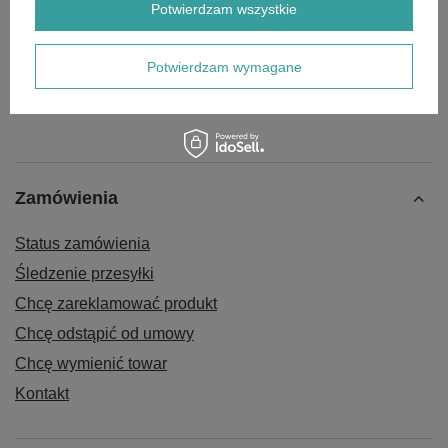
LC80ZB20-3.1Q H200 LC170F CZĘŚĆ
Potwierdzam wszystkie
ORYGINALNA
5,00 zł
Potwierdzam wymagane
Zamówienia
Status zamówienia
Śledzenie przesyłki
Chcę zareklamować produkt
Chcę odstąpić od umowy
Chcę wymienić towar
Kontakt