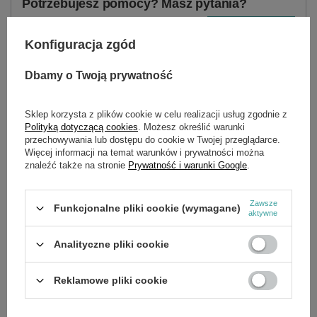
Potrzebujesz pomocy? Masz pytania?
Zadaj pytanie a my odpowiemy niezwłocznie,
Zadaj pytanie
najciekawsze pytania i odpowiedzi publikując
dla innych.
Konfiguracja zgód
Dbamy o Twoją prywatność
SZCZEGÓŁOWE DANE
Sklep korzysta z plików cookie w celu realizacji usług zgodnie z
Polityką dotyczącą cookies
. Możesz określić warunki
przechowywania lub dostępu do cookie w Twojej przeglądarce.
Marka
Cedrus
Więcej informacji na temat warunków i prywatności można
znaleźć także na stronie
Prywatność i warunki Google
.
Symbol
68013-391
Zawsze
Funkcjonalne pliki cookie (wymagane)
aktywne
OPINIE
(0)
Analityczne pliki cookie
OSTATNIO OGLĄDANE
Reklamowe pliki cookie