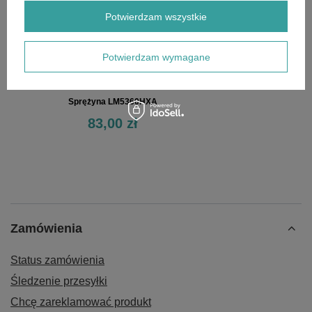
Potwierdzam wszystkie
Potwierdzam wymagane
Sprężyna LM5360HXA
83,00 zł
Zamówienia
Status zamówienia
Śledzenie przesyłki
Chcę zareklamować produkt