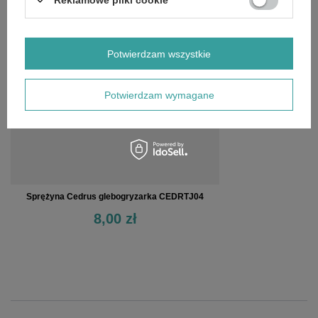
OSTATNIO OGLĄDANE
Potwierdzam wszystkie
Potwierdzam wymagane
Sprężyna Cedrus glebogryzarka CEDRTJ04
8,00 zł