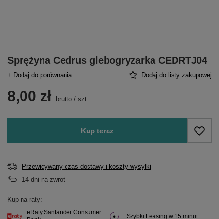
Sprężyna Cedrus glebogryzarka CEDRTJ04
+ Dodaj do porównania
Dodaj do listy zakupowej
8,00 zł
brutto
/
szt.
Kup teraz
Przewidywany czas dostawy i koszty wysyłki
14
dni na zwrot
Kup na raty:
eRaty Santander Consumer
Szybki Leasing w 15 minut