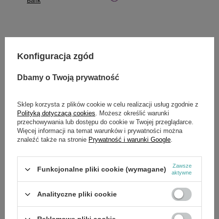
Bank
Potrzebujesz pomocy? Masz pytania?
Konfiguracja zgód
Zadaj pytanie a my odpowiemy niezwłocznie,
Zadaj pytanie
najciekawsze pytania i odpowiedzi publikując
Dbamy o Twoją prywatność
dla innych.
Sklep korzysta z plików cookie w celu realizacji usług zgodnie z
Polityką dotyczącą cookies
. Możesz określić warunki
przechowywania lub dostępu do cookie w Twojej przeglądarce.
SZCZEGÓŁOWE DANE
Więcej informacji na temat warunków i prywatności można
znaleźć także na stronie
Prywatność i warunki Google
.
Marka
Cedrus
Symbol
971022
Zawsze
Funkcjonalne pliki cookie (wymagane)
aktywne
Analityczne pliki cookie
OPINIE
(0)
Reklamowe pliki cookie