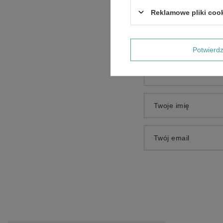
Treść twojej opinii
Reklamowe pliki coo
Potwier
Dodaj własne zdjęci
Twoje imię
Twój email