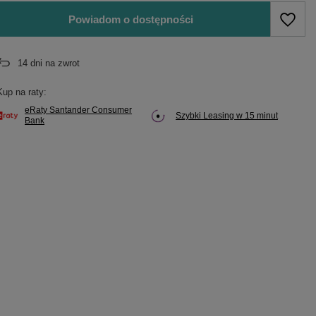
Powiadom o dostępności
14
dni na zwrot
Kup na raty:
eRaty Santander Consumer
Szybki Leasing w 15 minut
Bank