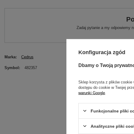
Po
Zadaj pytanie a my odpowiemy ni
Konfiguracja zgód
Marka
Cedrus
Dbamy o Twoją prywatn
Symbol
482357
Sklep korzysta z plików cookie 
dostępu do cookie w Twojej prz
warunki Google
.
Funkcjonalne pliki 
Analityczne pliki coo