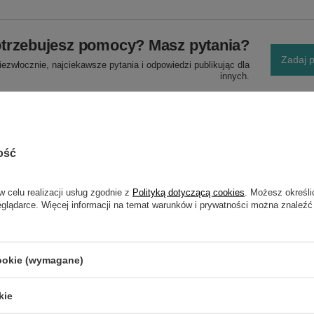
trzebujesz pomocy? Masz pytania?
Zadaj p
ezwłocznie, najciekawsze pytania i odpowiedzi publikując dla
innych.
ość
w celu realizacji usług zgodnie z
Polityką dotyczącą cookies
. Możesz określi
eglądarce. Więcej informacji na temat warunków i prywatności można znaleźć
NAPISZ SWOJĄ OPINIĘ
Twoja ocena:
cookie (wymagane)
5/5
kie