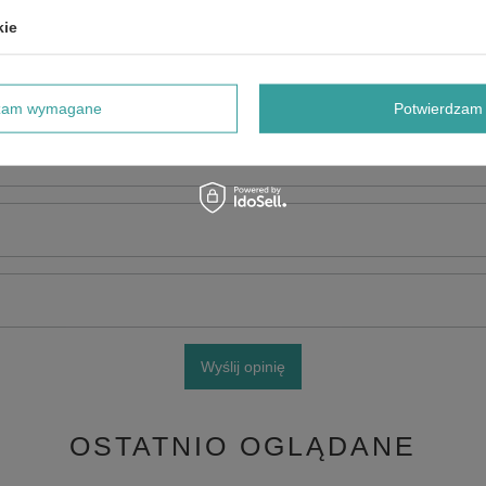
kie
dzam wymagane
Potwierdzam 
e produktu:
Wyślij opinię
OSTATNIO OGLĄDANE