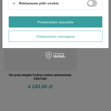
Reklamowe pliki cookie
OSTATNIO OGLĄDANE
Potwierdzam wszystkie
Potwierdzam wymagane
Skrzynia biegów Cedrus traktor jednoosiowy
CEDTJ02
4 243,00 zł