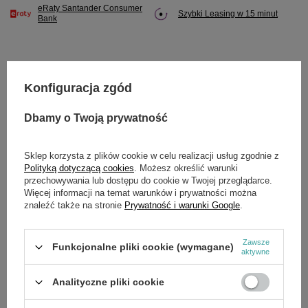
eRaty Santander Consumer
Szybki Leasing w 15 minut
Bank
Konfiguracja zgód
Potrzebujesz pomocy? Masz pytania?
Zadaj pytanie a my odpowiemy niezwłocznie,
Dbamy o Twoją prywatność
Zadaj pytanie
najciekawsze pytania i odpowiedzi publikując
dla innych.
Sklep korzysta z plików cookie w celu realizacji usług zgodnie z
Polityką dotyczącą cookies
. Możesz określić warunki
przechowywania lub dostępu do cookie w Twojej przeglądarce.
SZCZEGÓŁOWE DANE
Więcej informacji na temat warunków i prywatności można
znaleźć także na stronie
Prywatność i warunki Google
.
Marka
Cedrus
Zawsze
Funkcjonalne pliki cookie (wymagane)
Symbol
97601
aktywne
Analityczne pliki cookie
OPINIE
(0)