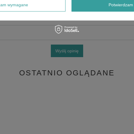
dzam wymagane
Potwierdzam 
Wyślij opinię
OSTATNIO OGLĄDANE