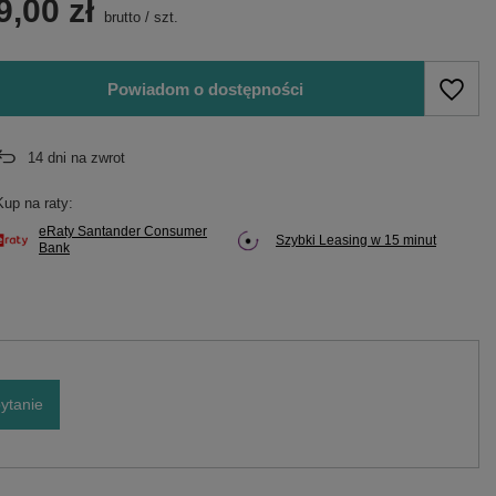
9,00 zł
brutto
/
szt.
Powiadom o dostępności
14
dni na zwrot
Kup na raty:
eRaty Santander Consumer
Szybki Leasing w 15 minut
Bank
ytanie