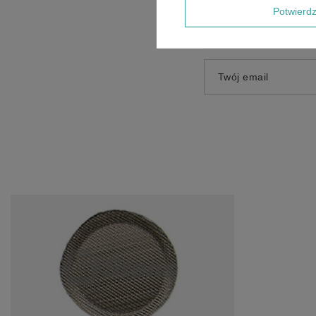
Potwier
Twoje imię
Twój email