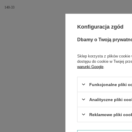
140-33
Konfiguracja zgód
Dbamy o Twoją prywatn
Sklep korzysta z plików cookie 
dostępu do cookie w Twojej prz
warunki Google
.
Funkcjonalne pliki 
Treść twojej opinii
Analityczne pliki coo
Reklamowe pliki coo
Dodaj własne zdjęci