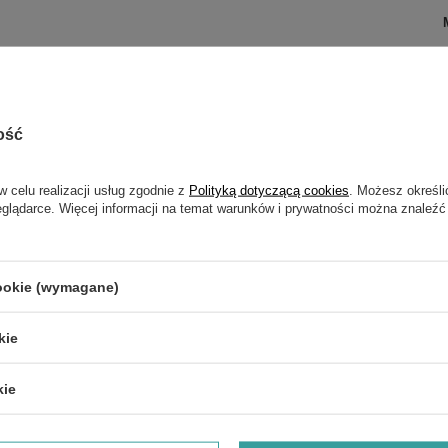
ość
NAPISZ SWOJĄ OPINIĘ
w celu realizacji usług zgodnie z
Polityką dotyczącą cookies
. Możesz określi
Twoja ocena:
eglądarce. Więcej informacji na temat warunków i prywatności można znaleźć
5/5
cookie (wymagane)
kie
kie
e produktu: