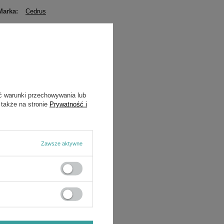
Marka
Cedrus
Symbol
140-70
ć warunki przechowywania lub
 także na stronie
Prywatność i
Zawsze aktywne