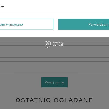
kie
dzam wymagane
Potwierdzam 
e produktu:
Wyślij opinię
OSTATNIO OGLĄDANE