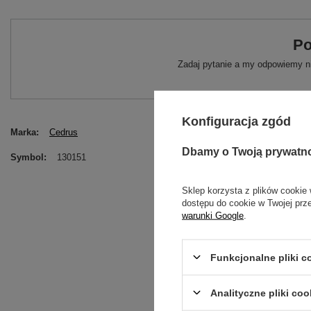
Po
Zadaj pytanie a my odpowiemy ni
Konfiguracja zgód
Marka
Cedrus
Dbamy o Twoją prywatn
Symbol
130151
Sklep korzysta z plików cookie 
dostępu do cookie w Twojej prz
warunki Google
.
Funkcjonalne pliki 
Analityczne pliki coo