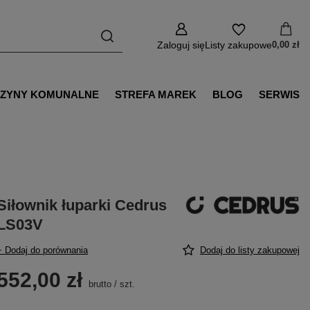
Zaloguj się
Listy zakupowe
0,00 zł
ZYNY KOMUNALNE
STREFA MAREK
BLOG
SERWIS
Siłownik łuparki Cedrus
LS03V
+ Dodaj do porównania
Dodaj do listy zakupowej
552,00 zł
brutto
/
szt.