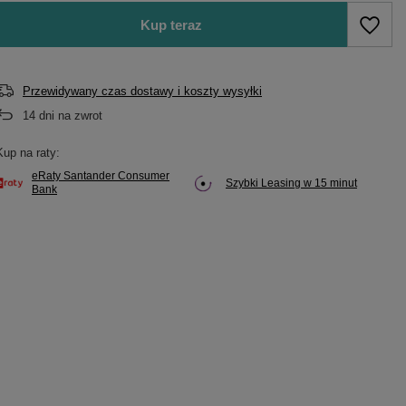
Kup teraz
Przewidywany czas dostawy i koszty wysyłki
14
dni na zwrot
Kup na raty:
eRaty Santander Consumer
Szybki Leasing w 15 minut
Bank