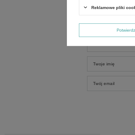
Treść twojej opinii
Reklamowe pliki coo
Potwier
Dodaj własne zdjęci
Twoje imię
Twój email