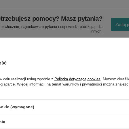
trzebujesz pomocy? Masz pytania?
Zadaj p
ezwłocznie, najciekawsze pytania i odpowiedzi publikując dla
innych.
ość
w celu realizacji usług zgodnie z
Polityką dotyczącą cookies
. Możesz określi
eglądarce. Więcej informacji na temat warunków i prywatności można znaleźć
NAPISZ SWOJĄ OPINIĘ
Twoja ocena:
cookie (wymagane)
5/5
kie