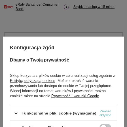
eRaty Santander Consumer
Szybki Leasing w 15 minut
Bank
Potrzebujesz pomocy? Masz pytania?
Zadaj pytanie a my odpowiemy niezwłocznie,
Konfiguracja zgód
Zadaj pytanie
najciekawsze pytania i odpowiedzi publikując
dla innych.
Dbamy o Twoją prywatność
Sklep korzysta z plików cookie w celu realizacji usług zgodnie z
OPIS
Polityką dotyczącą cookies
. Możesz określić warunki
przechowywania lub dostępu do cookie w Twojej przeglądarce.
Więcej informacji na temat warunków i prywatności można
Silnik WM170-2/P CEDRUS glebogryzarka GL09 GLX540
znaleźć także na stronie
Prywatność i warunki Google
.
WM170F/P Model 21E wał wielowpust dł. 36 mm dł. do miski 40
mm
Zawsze
Funkcjonalne pliki cookie (wymagane)
aktywne