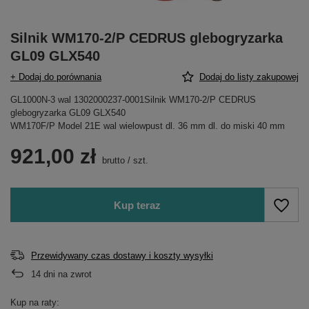
Silnik WM170-2/P CEDRUS glebogryzarka
GL09 GLX540
+ Dodaj do porównania
Dodaj do listy zakupowej
GL1000N-3 wal 1302000237-0001Silnik WM170-2/P CEDRUS
glebogryzarka GL09 GLX540
WM170F/P Model 21E wal wielowpust dl. 36 mm dl. do miski 40 mm
921,00 zł
brutto
/
szt.
Kup teraz
Przewidywany czas dostawy i koszty wysyłki
14
dni na zwrot
Kup na raty: