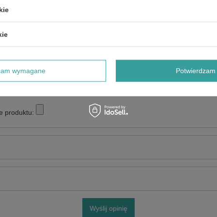
Twoja ocena:
kie
5/5
kie
dzam wymagane
Potwierdzam 
e produktu:
Wyślij opinię