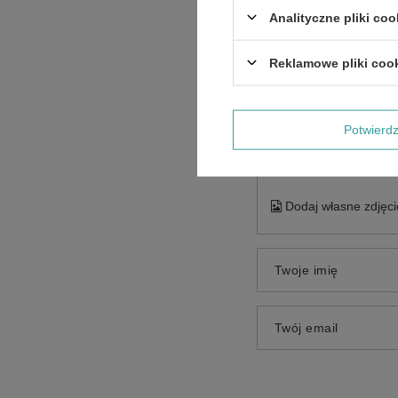
Analityczne pliki coo
Reklamowe pliki coo
Treść twojej opinii
Potwier
Dodaj własne zdjęci
Twoje imię
Twój email