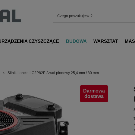
URZĄDZENIA CZYSZCZĄCE
BUDOWA
WARSZTAT
MAS
n
Silnik Loncin LC2P82F-A wał pionowy 25,4 mm / 80 mm
Darmowa
dostawa