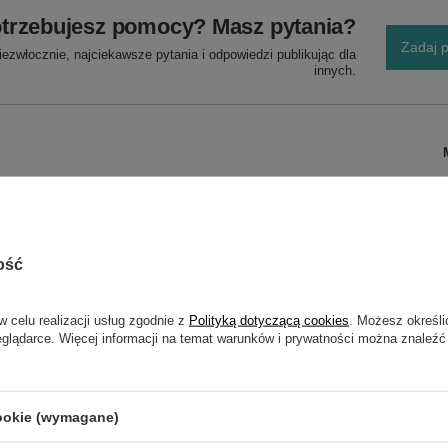
trzebujesz pomocy? Masz pytania?
Zadaj p
ezwłocznie, najciekawsze pytania i odpowiedzi publikując dla
innych.
ość
w celu realizacji usług zgodnie z
Polityką dotyczącą cookies
. Możesz określi
eju, tłumik, Euro 5
eglądarce. Więcej informacji na temat warunków i prywatności można znaleźć
NAPISZ SWOJĄ OPINIĘ
cookie (wymagane)