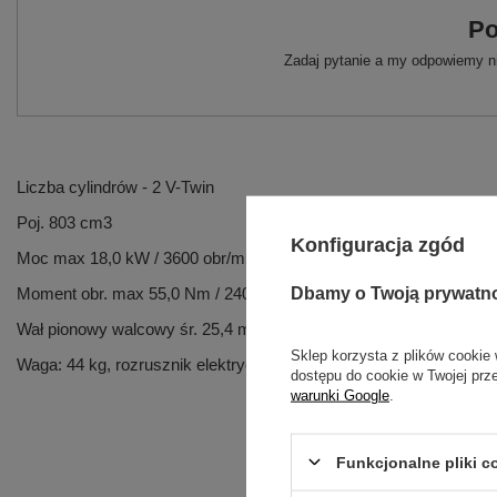
Po
Zadaj pytanie a my odpowiemy ni
Liczba cylindrów - 2 V-Twin
Poj. 803 cm3
Konfiguracja zgód
Moc max 18,0 kW / 3600 obr/min
Dbamy o Twoją prywatn
Moment obr. max 55,0 Nm / 2400 obr/min
Wał pionowy walcowy śr. 25,4 mm dł. 80 mm
Sklep korzysta z plików cookie 
Waga: 44 kg, rozrusznik elektryczny, filtr oleju, czujnik ciśnienia ol
dostępu do cookie w Twojej prz
warunki Google
.
Funkcjonalne pliki 