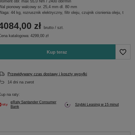
Moment obr. max 55,0 Nm / 2400 obr/min
Wal pionowy walcowy sr. 25,4 mm dl. 80 mm
Waga: 44 kg, rozrusznik elektryczny, filtr oleju, czujnik cisnienia oleju, t
4084,00 zł
brutto
/
szt.
Cena katalogowa:
4299,00 zł
Kup teraz
Przewidywany czas dostawy i koszty wysyłki
14
dni na zwrot
Kup na raty:
eRaty Santander Consumer
Szybki Leasing w 15 minut
Bank