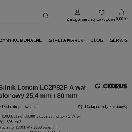
Zaloguj się
Listy zakupowe
0,00 zł
ZYNY KOMUNALNE
STREFA MAREK
BLOG
SERWIS
Silnik Loncin LC2P82F-A wał
pionowy 25,4 mm / 80 mm
+ Dodaj do porównania
Dodaj do listy zakupowej
T410000012-7403000 Liczba cylindrów - 2 V-Twin
Poj. 803 cm3
Moc max 18,0 kW / 3600 obr/min