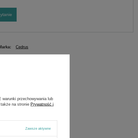
ytanie
Marka
Cedrus
Symbol
LC2P82F-A
ć warunki przechowywania lub
 także na stronie
Prywatność i
Zawsze aktywne