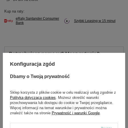
Kup na raty:
eRaty Santander Consumer
Szybki Leasing w 15 minut
Bank
Potrzebujesz pomocy? Masz pytania?
Zadaj pytanie a my odpowiemy niezwłocznie,
Konfiguracja zgód
Zadaj pytanie
najciekawsze pytania i odpowiedzi publikując
dla innych.
Dbamy o Twoją prywatność
Sklep korzysta z plików cookie w celu realizacji usług zgodnie z
OPIS
Polityką dotyczącą cookies
. Możesz określić warunki
przechowywania lub dostępu do cookie w Twojej przeglądarce.
Więcej informacji na temat warunków i prywatności można
Poj. skokowa 196 cm3
znaleźć także na stronie
Prywatność i warunki Google
.
Moc max 4,0 kW / 3600 obr/min
Moment obr. max 12 Nm / 2500 obr/min