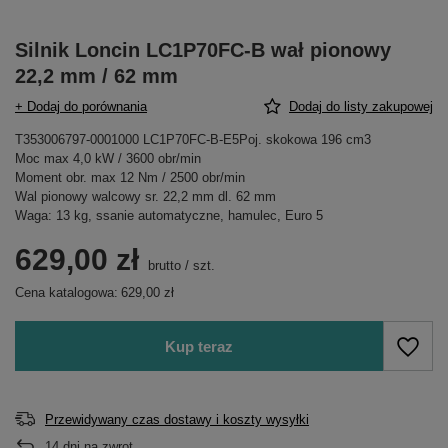
Silnik Loncin LC1P70FC-B wał pionowy
22,2 mm / 62 mm
+ Dodaj do porównania
Dodaj do listy zakupowej
T353006797-0001000 LC1P70FC-B-E5Poj. skokowa 196 cm3
Moc max 4,0 kW / 3600 obr/min
Moment obr. max 12 Nm / 2500 obr/min
Wal pionowy walcowy sr. 22,2 mm dl. 62 mm
Waga: 13 kg, ssanie automatyczne, hamulec, Euro 5
629,00 zł
brutto
/
szt.
Cena katalogowa:
629,00 zł
Kup teraz
Przewidywany czas dostawy i koszty wysyłki
14
dni na zwrot