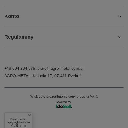
Konto
Regulaminy
+48 604 284 876
biuro@agro-metal.com.pl
AGRO-METAL
,
Kolonia 17
,
07-411
Rzekuń
W sklepie prezentujemy ceny brutto (z VAT).
Prawdziwe
opinie klientów
4.9
/ 5.0