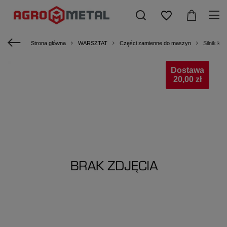
Strona główna
WARSZTAT
Części zamienne do maszyn
Silnik koł
Dostawa
20,00 zł