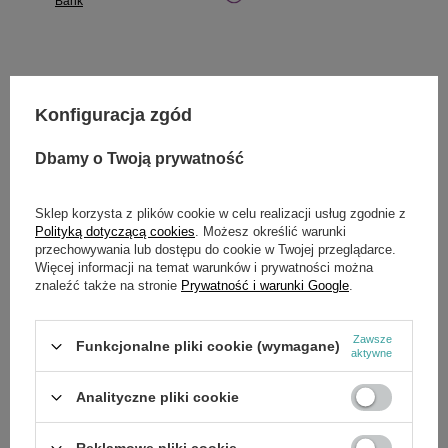
Bank
Potrzebujesz pomocy? Masz pytania?
Konfiguracja zgód
Zadaj pytanie a my odpowiemy niezwłocznie,
Zadaj pytanie
najciekawsze pytania i odpowiedzi publikując
Dbamy o Twoją prywatność
dla innych.
Sklep korzysta z plików cookie w celu realizacji usług zgodnie z
Polityką dotyczącą cookies
. Możesz określić warunki
przechowywania lub dostępu do cookie w Twojej przeglądarce.
SZCZEGÓŁOWE DANE
Więcej informacji na temat warunków i prywatności można
znaleźć także na stronie
Prywatność i warunki Google
.
Marka
Cedrus
Symbol
075Z47500B_R
Zawsze
Funkcjonalne pliki cookie (wymagane)
aktywne
Analityczne pliki cookie
OPINIE
(0)
Reklamowe pliki cookie