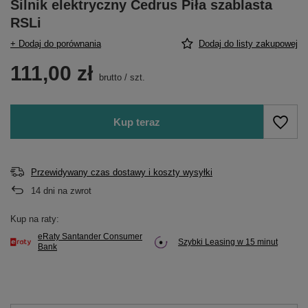
Silnik elektryczny Cedrus Piła szablasta
RSLi
+ Dodaj do porównania
Dodaj do listy zakupowej
111,00 zł
brutto
/
szt.
Kup teraz
Przewidywany czas dostawy i koszty wysyłki
14
dni na zwrot
Kup na raty:
eRaty Santander Consumer
Szybki Leasing w 15 minut
Bank