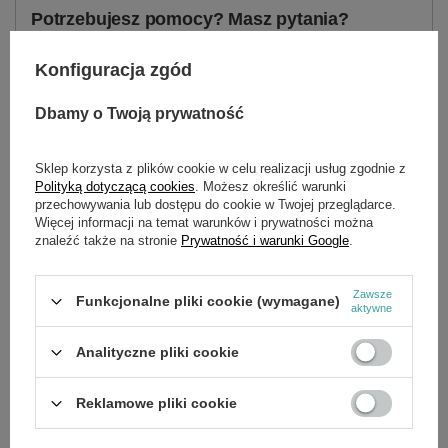
Potrzebujesz pomocy? Masz pytania?
Zadaj pytanie a my odpowiemy niezwłocznie,
Zadaj pytanie
najciekawsze pytania i odpowiedzi publikując
Konfiguracja zgód
dla innych.
Dbamy o Twoją prywatność
SZCZEGÓŁOWE DANE
Sklep korzysta z plików cookie w celu realizacji usług zgodnie z
Polityką dotyczącą cookies
. Możesz określić warunki
przechowywania lub dostępu do cookie w Twojej przeglądarce.
Marka
Cedrus
Więcej informacji na temat warunków i prywatności można
znaleźć także na stronie
Prywatność i warunki Google
.
Symbol
580520
Zawsze
Funkcjonalne pliki cookie (wymagane)
aktywne
OPINIE
(0)
Analityczne pliki cookie
OSTATNIO OGLĄDANE
Reklamowe pliki cookie