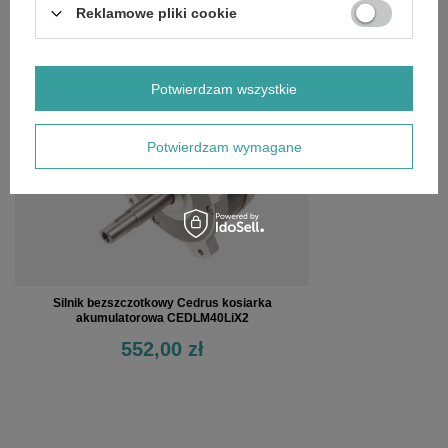
Reklamowe pliki cookie
OSTATNIO OGLĄDANE
Potwierdzam wszystkie
Potwierdzam wymagane
Silnik bezszczotkowy Cedrus kosiarka
akumulatorowa CEDLM40LiX2
552,00 zł