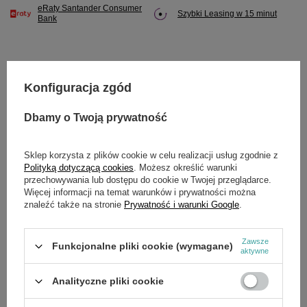
eRaty Santander Consumer
Szybki Leasing w 15 minut
Bank
Konfiguracja zgód
Potrzebujesz pomocy? Masz pytania?
Zadaj pytanie a my odpowiemy niezwłocznie,
Dbamy o Twoją prywatność
Zadaj pytanie
najciekawsze pytania i odpowiedzi publikując
dla innych.
Sklep korzysta z plików cookie w celu realizacji usług zgodnie z
Polityką dotyczącą cookies
. Możesz określić warunki
przechowywania lub dostępu do cookie w Twojej przeglądarce.
SZCZEGÓŁOWE DANE
Więcej informacji na temat warunków i prywatności można
znaleźć także na stronie
Prywatność i warunki Google
.
Marka
Cedrus
Zawsze
Funkcjonalne pliki cookie (wymagane)
Symbol
580747
aktywne
Analityczne pliki cookie
OPINIE
(0)