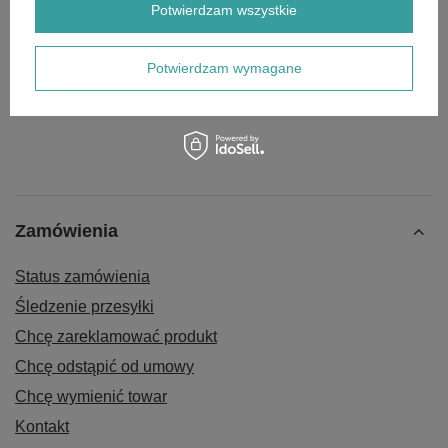
Potwierdzam wszystkie
Rurka odpowietrznika Loncin LC185FDS
ZAM.380740671-T251 CZĘŚĆ ORYGINALNA
Potwierdzam wymagane
9,00 zł
Zamówienia
Status zamówienia
Śledzenie przesyłki
Chcę zareklamować produkt
Chcę odstąpić od umowy
Chcę wymienić towar
Kontakt