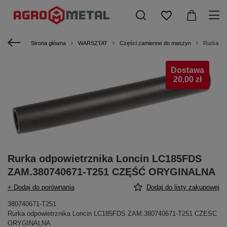
Strona główna
WARSZTAT
Części zamienne do maszyn
Rurka o
Dostawa
20,00 zł
Rurka odpowietrznika Loncin LC185FDS
ZAM.380740671-T251 CZĘŚĆ ORYGINALNA
+ Dodaj do porównania
Dodaj do listy zakupowej
380740671-T251
Rurka odpowietrznika Loncin LC185FDS ZAM.380740671-T251 CZESC
ORYGINALNA