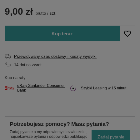
9,00 zł
brutto
/
szt.
Kup teraz
Przewidywany czas dostawy i koszty wysyłki
14
dni na zwrot
Kup na raty:
eRaty Santander Consumer
Szybki Leasing w 15 minut
Bank
Potrzebujesz pomocy? Masz pytania?
Zadaj pytanie a my odpowiemy niezwłocznie,
Zadaj pytanie
najciekawsze pytania i odpowiedzi publikując