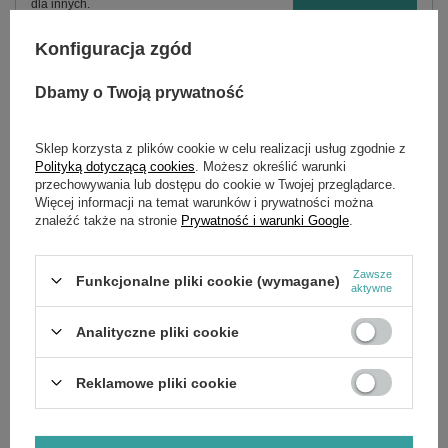
dla innych.
Konfiguracja zgód
Dbamy o Twoją prywatność
OPIS
Rurka odpowietrznika Loncin LC185FDS ZAM.380740671-T251
Sklep korzysta z plików cookie w celu realizacji usług zgodnie z
CZĘŚĆ ORYGINALNA
Polityką dotyczącą cookies
. Możesz określić warunki
przechowywania lub dostępu do cookie w Twojej przeglądarce.
Więcej informacji na temat warunków i prywatności można
znaleźć także na stronie
Prywatność i warunki Google
.
SZCZEGÓŁOWE DANE
Zawsze
OPINIE
(0)
Funkcjonalne pliki cookie (wymagane)
aktywne
Analityczne pliki cookie
OSTATNIO OGLĄDANE
Reklamowe pliki cookie