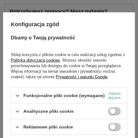
Potrzebujesz pomocy? Masz pytania?
Zadaj pytanie a my odpowiemy niezwłocznie,
Konfiguracja zgód
Zadaj pytanie
najciekawsze pytania i odpowiedzi publikując
dla innych.
Dbamy o Twoją prywatność
Sklep korzysta z plików cookie w celu realizacji usług zgodnie z
SZCZEGÓŁOWE DANE
Polityką dotyczącą cookies
. Możesz określić warunki
przechowywania lub dostępu do cookie w Twojej przeglądarce.
Marka
Cedrus
Więcej informacji na temat warunków i prywatności można
znaleźć także na stronie
Prywatność i warunki Google
.
Symbol
DOL501 28 55-01
Zawsze
Funkcjonalne pliki cookie (wymagane)
aktywne
OPINIE
(0)
Analityczne pliki cookie
OSTATNIO OGLĄDANE
Reklamowe pliki cookie