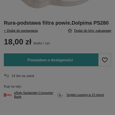
Rura-podstawa filtra powie.Dolpima PS280
+ Dodaj do porównania
Dodaj do listy zakupowej
18,00 zł
brutto
/
szt.
Powiadom o dostępności
14
dni na zwrot
Kup na raty:
eRaty Santander Consumer
Szybki Leasing w 15 minut
Bank