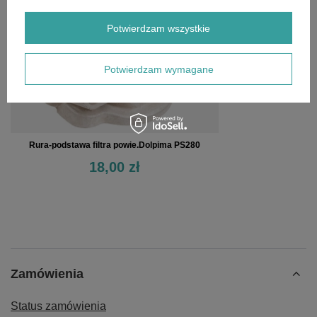
Potwierdzam wszystkie
Potwierdzam wymagane
Rura-podstawa filtra powie.Dolpima PS280
18,00 zł
Zamówienia
Status zamówienia