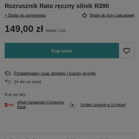
Rozrusznik Rato ręczny silnik R390
+ Dodaj do porównania
Dodaj do listy zakupowej
149,00 zł
brutto
/
szt.
Kup teraz
Przewidywany czas dostawy i koszty wysyłki
14
dni na zwrot
Kup na raty:
eRaty Santander Consumer
Szybki Leasing w 15 minut
Bank