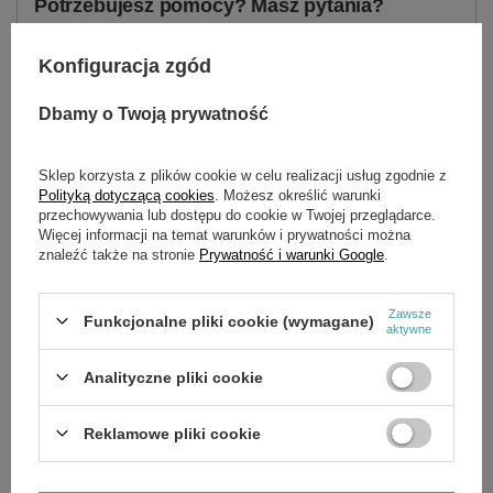
Potrzebujesz pomocy? Masz pytania?
Zadaj pytanie a my odpowiemy niezwłocznie,
Zadaj pytanie
najciekawsze pytania i odpowiedzi publikując
Konfiguracja zgód
dla innych.
Dbamy o Twoją prywatność
OPIS
Sklep korzysta z plików cookie w celu realizacji usług zgodnie z
Polityką dotyczącą cookies
. Możesz określić warunki
przechowywania lub dostępu do cookie w Twojej przeglądarce.
Więcej informacji na temat warunków i prywatności można
znaleźć także na stronie
Prywatność i warunki Google
.
SZCZEGÓŁOWE DANE
Zawsze
Funkcjonalne pliki cookie (wymagane)
aktywne
OPINIE
(0)
Analityczne pliki cookie
OSTATNIO OGLĄDANE
Reklamowe pliki cookie