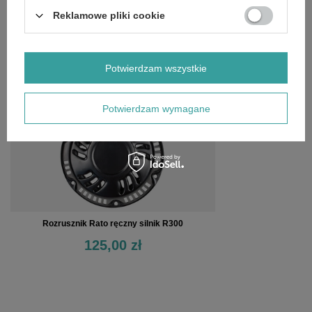
OPINIE
(0)
Reklamowe pliki cookie
OSTATNIO OGLĄDANE
Potwierdzam wszystkie
Potwierdzam wymagane
Rozrusznik Rato ręczny silnik R300
125,00 zł