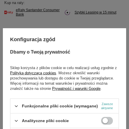
Kup na raty:
eRaty Santander Consumer
Szybki Leasing w 15 minut
Bank
Konfiguracja zgód
Potrzebujesz pomocy? Masz pytania?
Dbamy o Twoją prywatność
Zadaj pytanie a my odpowiemy niezwłocznie,
Zadaj pytanie
najciekawsze pytania i odpowiedzi publikując
dla innych.
Sklep korzysta z plików cookie w celu realizacji usług zgodnie z
Polityką dotyczącą cookies
. Możesz określić warunki
przechowywania lub dostępu do cookie w Twojej przeglądarce.
Więcej informacji na temat warunków i prywatności można
OPIS
znaleźć także na stronie
Prywatność i warunki Google
.
Zawsze
Funkcjonalne pliki cookie (wymagane)
aktywne
SZCZEGÓŁOWE DANE
Analityczne pliki cookie