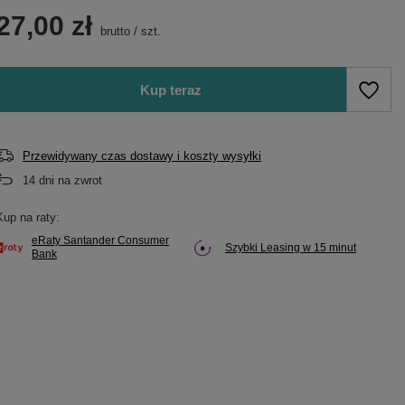
27,00 zł
brutto
/
szt.
Kup teraz
Przewidywany czas dostawy i koszty wysyłki
14
dni na zwrot
Kup na raty:
eRaty Santander Consumer
Szybki Leasing w 15 minut
Bank