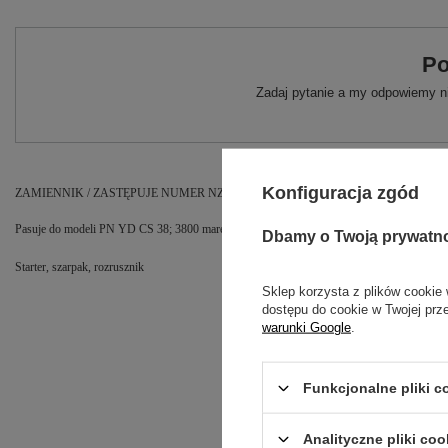
Po
Zadaj pytanie a my odpowiemy ni
Konfiguracja zgód
ZAMIENNIK / ZASTĘPUJE NUMER NZ158
Pasuje do modeli PN YD CS 38; 3800 marek takich jak NAC VICTUS EUROTEC
Dbamy o Twoją prywatn
Starter, szarpak, rozrusznik
Sklep korzysta z plików cookie 
dostępu do cookie w Twojej prz
warunki Google
.
Funkcjonalne pliki 
Analityczne pliki coo