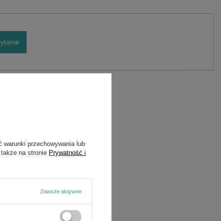
ytanie
Marka
Cedrus
Symbol
NZ82/02
ć warunki przechowywania lub
 także na stronie
Prywatność i
Zawsze aktywne