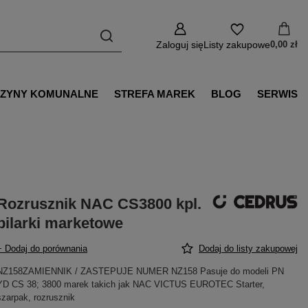
Zaloguj się
Listy zakupowe
0,00 zł
ZYNY KOMUNALNE
STREFA MAREK
BLOG
SERWIS
Rozrusznik NAC CS3800 kpl.
pilarki marketowe
+ Dodaj do porównania
Dodaj do listy zakupowej
NZ158ZAMIENNIK / ZASTEPUJE NUMER NZ158 Pasuje do modeli PN
YD CS 38; 3800 marek takich jak NAC VICTUS EUROTEC Starter,
szarpak, rozrusznik