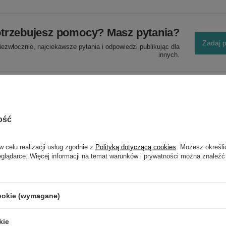
trzebujesz pomocy? Masz pytania?
Zadaj p
ezwłocznie, najciekawsze pytania i odpowiedzi publikując dla
innych.
ość
w celu realizacji usług zgodnie z
Polityką dotyczącą cookies
. Możesz określi
eglądarce. Więcej informacji na temat warunków i prywatności można znaleźć
NAPISZ SWOJĄ OPINIĘ
cookie (wymagane)
Twoja ocena:
5/5
kie