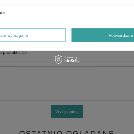
kie
dzam wymagane
Potwierdzam 
e produktu:
Wyślij opinię
OSTATNIO OGLĄDANE