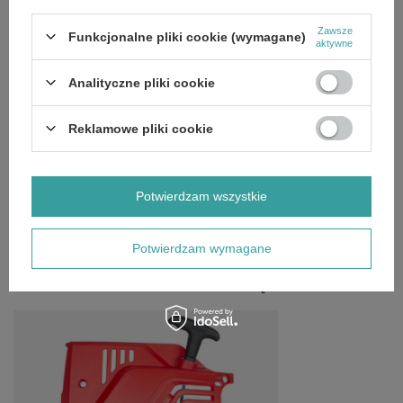
dla innych.
Zawsze
Funkcjonalne pliki cookie (wymagane)
aktywne
SZCZEGÓŁOWE DANE
Analityczne pliki cookie
Marka
Cedrus
Reklamowe pliki cookie
Symbol
720341
Potwierdzam wszystkie
OPINIE
(0)
Potwierdzam wymagane
OSTATNIO OGLĄDANE