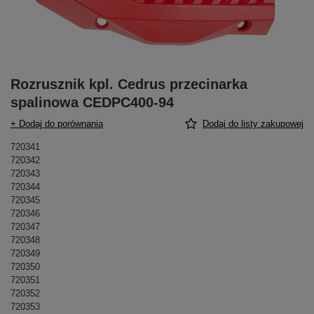
Rozrusznik kpl. Cedrus przecinarka
spalinowa CEDPC400-94
+ Dodaj do porównania
Dodaj do listy zakupowej
720341
720342
720343
720344
720345
720346
720347
720348
720349
720350
720351
720352
720353