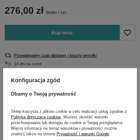
276,00 zł
brutto
/
szt.
Kup teraz
Przewidywany czas dostawy i koszty wysyłki
14
dni na zwrot
Kup na raty:
Konfiguracja zgód
eRaty Santander Consumer
Szybki Leasing w 15 minut
Bank
Dbamy o Twoją prywatność
Sklep korzysta z plików cookie w celu realizacji usług zgodnie z
Polityką dotyczącą cookies
. Możesz określić warunki
Potrzebujesz pomocy? Masz pytania?
przechowywania lub dostępu do cookie w Twojej przeglądarce.
Więcej informacji na temat warunków i prywatności można
Zadaj pytanie a my odpowiemy niezwłocznie,
znaleźć także na stronie
Prywatność i warunki Google
.
Zadaj pytanie
najciekawsze pytania i odpowiedzi publikując