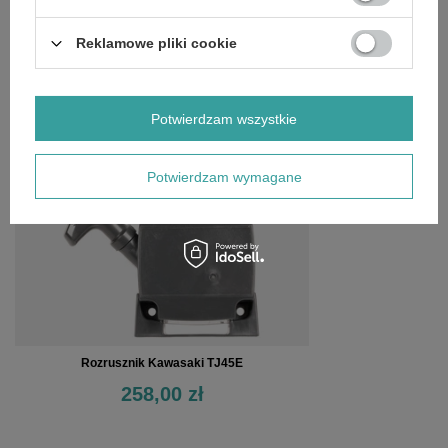
SZCZEGÓŁOWE DANE
Reklamowe pliki cookie
OPINIE
(0)
OSTATNIO OGLĄDANE
Potwierdzam wszystkie
Potwierdzam wymagane
Rozrusznik Kawasaki TJ45E
258,00 zł