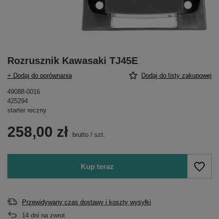
Rozrusznik Kawasaki TJ45E
+ Dodaj do porównania
Dodaj do listy zakupowej
49088-0016
425294
starter reczny
258,00 zł
brutto
/
szt.
Kup teraz
Przewidywany czas dostawy i koszty wysyłki
14
dni na zwrot