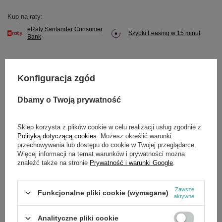
Kup na raty:
eRaty Santander Consumer
Szybki Leasing w 15 minut
Bank
Konfiguracja zgód
Potrzebujesz pomocy? Masz pytania?
Dbamy o Twoją prywatność
Zadaj pytanie a my odpowiemy niezwłocznie,
Zadaj pytanie
najciekawsze pytania i odpowiedzi publikując
dla innych.
Sklep korzysta z plików cookie w celu realizacji usług zgodnie z
Polityką dotyczącą cookies
. Możesz określić warunki
przechowywania lub dostępu do cookie w Twojej przeglądarce.
Więcej informacji na temat warunków i prywatności można
OPIS
znaleźć także na stronie
Prywatność i warunki Google
.
starter ręczny
Zawsze
Funkcjonalne pliki cookie (wymagane)
aktywne
Analityczne pliki cookie