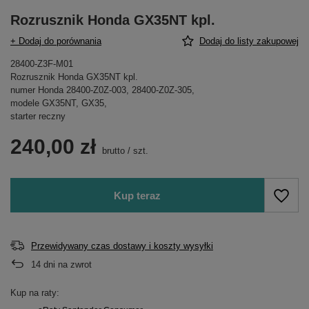
Rozrusznik Honda GX35NT kpl.
+ Dodaj do porównania
Dodaj do listy zakupowej
28400-Z3F-M01
Rozrusznik Honda GX35NT kpl.
numer Honda 28400-Z0Z-003, 28400-Z0Z-305,
modele GX35NT, GX35,
starter reczny
240,00 zł
brutto
/
szt.
Kup teraz
Przewidywany czas dostawy i koszty wysyłki
14
dni na zwrot
Kup na raty: