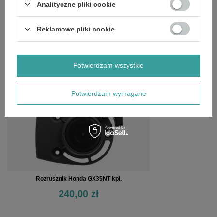
Analityczne pliki cookie
SZCZEGÓŁOWE DANE
Reklamowe pliki cookie
OPINIE
(0)
Potwierdzam wszystkie
OSTATNIO OGLĄDANE
Potwierdzam wymagane
Rozrusznik Honda GX35NT kpl.
240,00 zł