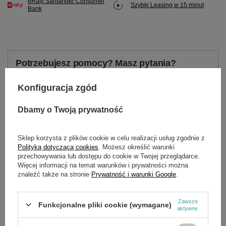
eRaty Santander Consumer
Szybki Leasing w 15 minut
Bank
Potrzebujesz pomocy? Masz pytania?
Zadaj pytanie a my odpowiemy niezwłocznie,
Zadaj pytanie
najciekawsze pytania i odpowiedzi publikując
Konfiguracja zgód
dla innych.
Dbamy o Twoją prywatność
OPIS
Sklep korzysta z plików cookie w celu realizacji usług zgodnie z
Polityką dotyczącą cookies
. Możesz określić warunki
przechowywania lub dostępu do cookie w Twojej przeglądarce.
Rozrusznik Honda GX35NT kpl.
Więcej informacji na temat warunków i prywatności można
znaleźć także na stronie
Prywatność i warunki Google
.
numer Honda 28400-Z0Z-003, 28400-Z0Z-305,
modele GX35NT, GX35,
Zawsze
Funkcjonalne pliki cookie (wymagane)
starter ręczny
aktywne