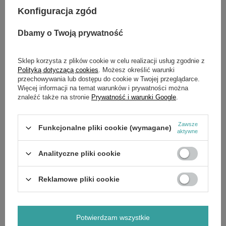
Konfiguracja zgód
Dbamy o Twoją prywatność
SZCZEGÓŁOWE DANE
Marka
Cedrus
Sklep korzysta z plików cookie w celu realizacji usług zgodnie z
Polityką dotyczącą cookies
. Możesz określić warunki
Symbol
300605
przechowywania lub dostępu do cookie w Twojej przeglądarce.
Więcej informacji na temat warunków i prywatności można
znaleźć także na stronie
Prywatność i warunki Google
.
OPINIE
(0)
Zawsze
Funkcjonalne pliki cookie (wymagane)
aktywne
OSTATNIO OGLĄDANE
Analityczne pliki cookie
Reklamowe pliki cookie
Potwierdzam wszystkie
Rotor silnika Cedrus wertykulator CEDWE38