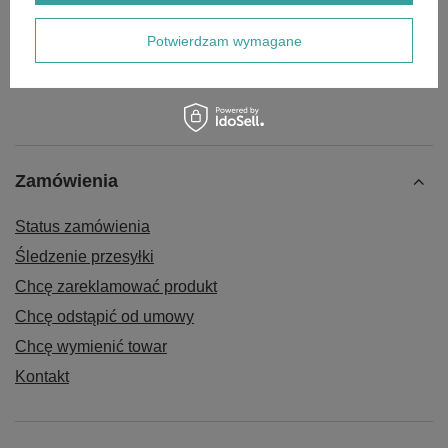
193,00 zł
Potwierdzam wymagane
Zamówienia
Status zamówienia
Śledzenie przesyłki
Chcę zareklamować produkt
Chcę odstąpić od umowy
Chcę wymienić towar
Kontakt