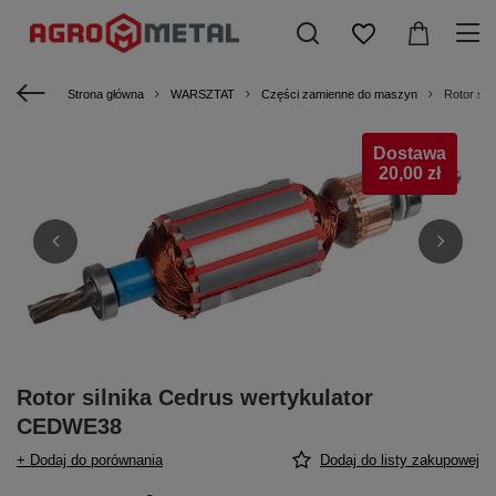
Strona główna
WARSZTAT
Części zamienne do maszyn
Rotor si
Dostawa
20,00 zł
Rotor silnika Cedrus wertykulator
CEDWE38
+ Dodaj do porównania
Dodaj do listy zakupowej