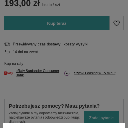
193,00 zł
brutto
/
szt.
Kup teraz
Przewidywany czas dostawy i koszty wysyłki
14
dni na zwrot
Kup na raty:
eRaty Santander Consumer
Szybki Leasing w 15 minut
Bank
Potrzebujesz pomocy? Masz pytania?
Zadaj pytanie a my odpowiemy niezwłocznie,
Zadaj pytanie
najciekawsze pytania i odpowiedzi publikując
dla innych.