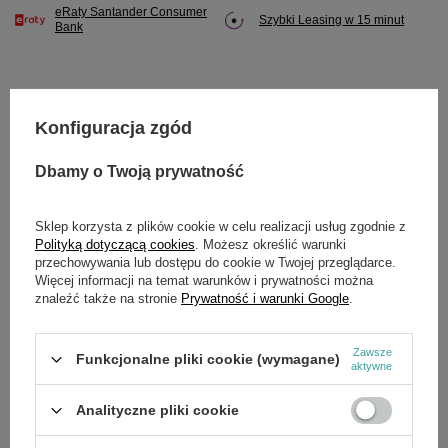
eRaty Santander Consumer
Szybki Leasing w 15 minut
Bank
Konfiguracja zgód
Potrzebujesz pomocy? Masz pytania?
Zadaj pytanie a my odpowiemy niezwłocznie,
Dbamy o Twoją prywatność
Zadaj pytanie
najciekawsze pytania i odpowiedzi publikując
dla innych.
Sklep korzysta z plików cookie w celu realizacji usług zgodnie z
Polityką dotyczącą cookies
. Możesz określić warunki
przechowywania lub dostępu do cookie w Twojej przeglądarce.
SZCZEGÓŁOWE DANE
Więcej informacji na temat warunków i prywatności można
znaleźć także na stronie
Prywatność i warunki Google
.
Marka
Cedrus
Zawsze
Funkcjonalne pliki cookie (wymagane)
Symbol
KC21-03C-05
aktywne
Analityczne pliki cookie
OPINIE
(0)