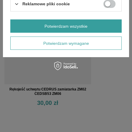
Reklamowe pliki cookie
OSTATNIO OGLĄDANE
Potwierdzam wszystkie
Potwierdzam wymagane
Rękojeść uchwytu CEDRUS zamiatarka ZM02
CEDSB53 ZM06
30,00 zł