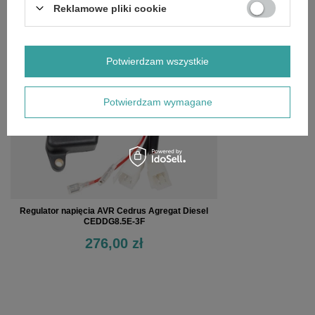
Reklamowe pliki cookie
OSTATNIO OGLĄDANE
Potwierdzam wszystkie
Potwierdzam wymagane
Regulator napięcia AVR Cedrus Agregat Diesel
CEDDG8.5E-3F
276,00 zł