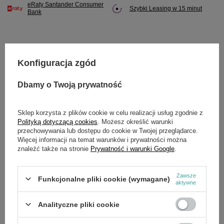
eRaty Santander Consumer
Szybki Leasing w 15 minut
Bank
Konfiguracja zgód
Potrzebujesz pomocy? Masz pytania?
Zadaj pytanie a my odpowiemy niezwłocznie,
Dbamy o Twoją prywatność
Zadaj pytanie
najciekawsze pytania i odpowiedzi publikując
dla innych.
Sklep korzysta z plików cookie w celu realizacji usług zgodnie z
Polityką dotyczącą cookies
. Możesz określić warunki
przechowywania lub dostępu do cookie w Twojej przeglądarce.
SZCZEGÓŁOWE DANE
Więcej informacji na temat warunków i prywatności można
znaleźć także na stronie
Prywatność i warunki Google
.
Marka
Cedrus
Zawsze
Funkcjonalne pliki cookie (wymagane)
Symbol
700458
aktywne
Analityczne pliki cookie
OPINIE
(0)