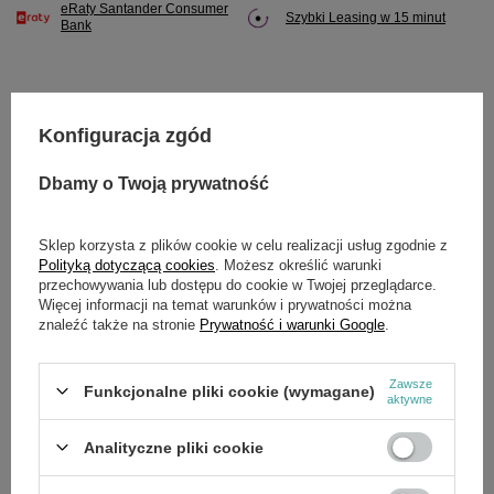
eRaty Santander Consumer
Szybki Leasing w 15 minut
Bank
Konfiguracja zgód
Potrzebujesz pomocy? Masz pytania?
Zadaj pytanie a my odpowiemy niezwłocznie,
Dbamy o Twoją prywatność
Zadaj pytanie
najciekawsze pytania i odpowiedzi publikując
dla innych.
Sklep korzysta z plików cookie w celu realizacji usług zgodnie z
Polityką dotyczącą cookies
. Możesz określić warunki
przechowywania lub dostępu do cookie w Twojej przeglądarce.
OPIS
Więcej informacji na temat warunków i prywatności można
znaleźć także na stronie
Prywatność i warunki Google
.
Zawsze
Funkcjonalne pliki cookie (wymagane)
aktywne
SZCZEGÓŁOWE DANE
Analityczne pliki cookie
OPINIE
(0)